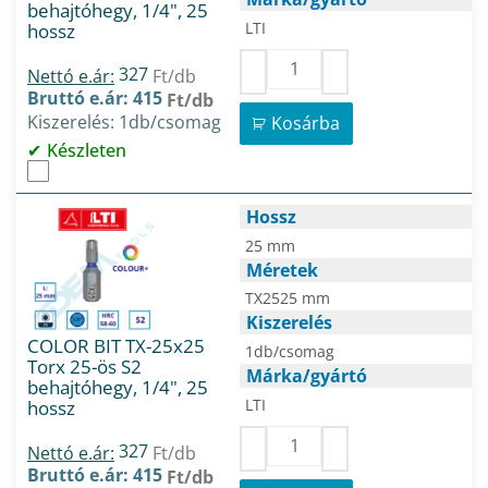
behajtóhegy, 1/4", 25
LTI
hossz
327
Nettó e.ár:
Ft/db
Bruttó e.ár: 415
Ft/db
Kiszerelés: 1db/csomag
Kosárba
Készleten
Hossz
25 mm
Méretek
TX2525 mm
Kiszerelés
COLOR BIT TX-25x25
1db/csomag
Torx 25-ös S2
Márka/gyártó
behajtóhegy, 1/4", 25
LTI
hossz
327
Nettó e.ár:
Ft/db
Bruttó e.ár: 415
Ft/db