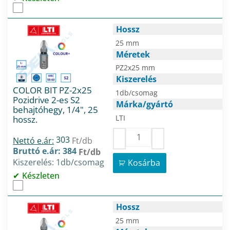
Hossz
25 mm
Méretek
PZ2x25 mm
Kiszerelés
COLOR BIT PZ-2x25
1db/csomag
Pozidrive 2-es S2
Márka/gyártó
behajtóhegy, 1/4", 25
LTI
hossz.
303
Nettó e.ár:
Ft/db
Bruttó e.ár: 384
Ft/db
Kiszerelés: 1db/csomag
Kosárba
Készleten
Hossz
25 mm