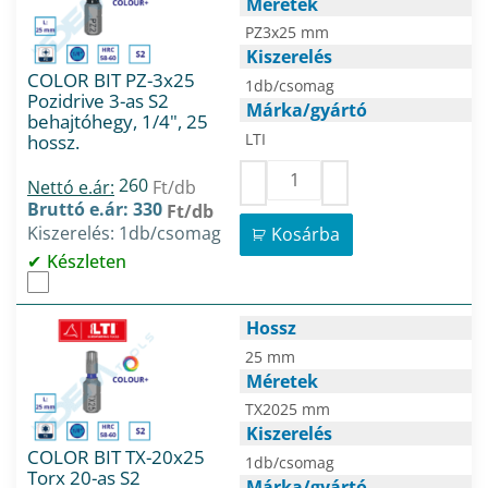
Méretek
PZ3x25 mm
Kiszerelés
COLOR BIT PZ-3x25
1db/csomag
Pozidrive 3-as S2
Márka/gyártó
behajtóhegy, 1/4", 25
LTI
hossz.
260
Nettó e.ár:
Ft/db
Bruttó e.ár: 330
Ft/db
Kiszerelés: 1db/csomag
Kosárba
Készleten
Hossz
25 mm
Méretek
TX2025 mm
Kiszerelés
COLOR BIT TX-20x25
1db/csomag
Torx 20-as S2
Márka/gyártó