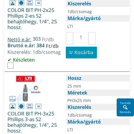
Kiszerelés
COLOR BIT PH-2x25
1db/csomag
Phillips 2-es S2
Márka/gyártó
behajtóhegy, 1/4", 25
LTI
hossz.
303
Nettó e.ár:
Ft/db
Bruttó e.ár: 384
Ft/db
Kiszerelés: 1db/csomag
Kosárba
Készleten
Hossz
25 mm
Méretek
PH3x25 mm
Termék
Kiszerelés
Keresés
COLOR BIT PH-3x25
1db/csomag
Phillips 3-as S2
Márka/gyártó
behajtóhegy, 1/4", 25
LTI
hossz.