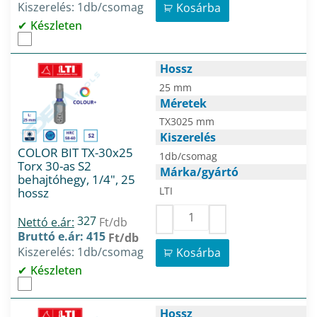
Kiszerelés: 1db/csomag
Kosárba
Készleten
Hossz
25 mm
Méretek
TX3025 mm
Kiszerelés
COLOR BIT TX-30x25
1db/csomag
Torx 30-as S2
Márka/gyártó
behajtóhegy, 1/4", 25
LTI
hossz
327
Nettó e.ár:
Ft/db
Bruttó e.ár: 415
Ft/db
Kiszerelés: 1db/csomag
Kosárba
Készleten
Hossz