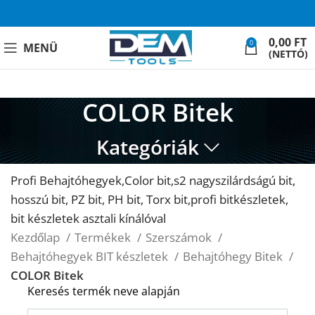
0,00
FT
0
MENÜ
(NETTÓ)
COLOR Bitek
Kategóriák
Profi Behajtóhegyek,Color bit,s2 nagyszilárdságú bit,
hosszú bit, PZ bit, PH bit, Torx bit,profi bitkészletek,
bit készletek asztali kínálóval
Kezdőlap
Termékek
Szerszámok
Behajtóhegyek BIT készletek
Behajtóhegy Bitek
COLOR Bitek
Keresés termék neve alapján