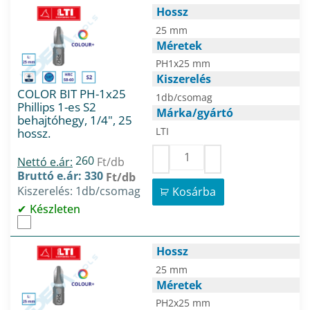
Hossz
25 mm
Méretek
PH1x25 mm
Kiszerelés
COLOR BIT PH-1x25
1db/csomag
Phillips 1-es S2
Márka/gyártó
behajtóhegy, 1/4", 25
LTI
hossz.
260
Nettó e.ár:
Ft/db
Bruttó e.ár: 330
Ft/db
Kiszerelés: 1db/csomag
Kosárba
Készleten
Hossz
25 mm
Méretek
PH2x25 mm