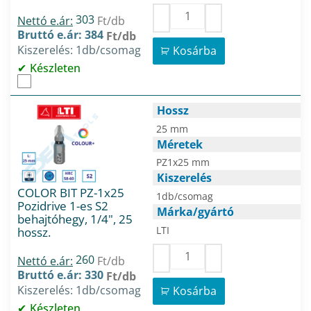
303
Nettó e.ár:
Ft/db
Bruttó e.ár: 384
Ft/db
Kiszerelés: 1db/csomag
Kosárba
Készleten
Hossz
25 mm
Méretek
PZ1x25 mm
Kiszerelés
COLOR BIT PZ-1x25
1db/csomag
Pozidrive 1-es S2
Márka/gyártó
behajtóhegy, 1/4", 25
LTI
hossz.
260
Nettó e.ár:
Ft/db
Bruttó e.ár: 330
Ft/db
Kiszerelés: 1db/csomag
Kosárba
Készleten