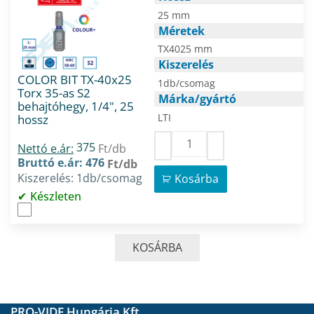
25 mm
Méretek
TX4025 mm
Kiszerelés
COLOR BIT TX-40x25
1db/csomag
Torx 35-as S2
Márka/gyártó
behajtóhegy, 1/4", 25
LTI
hossz
375
Nettó e.ár:
Ft/db
Bruttó e.ár: 476
Ft/db
Kiszerelés: 1db/csomag
Kosárba
Készleten
KOSÁRBA
PRO-VIDE Hungária Kft