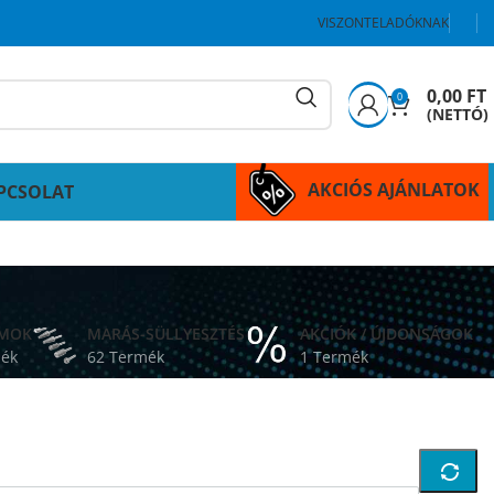
VISZONTELADÓKNAK
0,00
FT
0
(NETTÓ)
AKCIÓS AJÁNLATOK
PCSOLAT
ÁMOK
MARÁS-SÜLLYESZTÉS
AKCIÓK / ÚJDONSÁGOK
mék
62 Termék
1 Termék