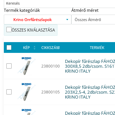
Termék kategóriák
Átmérő méret
Krino Orrfűrészlapok
Összes Átmérő
ÖSSZES KIVÁLASZTÁSA
KÉP
CIKKSZÁM
TERMÉK
Dekopír fűrészlap FÁHO
300X8,5 2db/csom. S16
23800100
KRINO ITALY
Dekopír fűrészlap FÁHO
203X2,5-4, 2db/csom. S
23800105
KRINO ITALY
Dekopír fűrészlap FÁHO