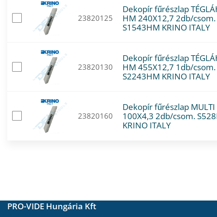
Dekopír fűrészlap TÉGL
HM 240X12,7 2db/csom.
23820125
S1543HM KRINO ITALY
Dekopír fűrészlap TÉGL
HM 455X12,7 1db/csom.
23820130
S2243HM KRINO ITALY
Dekopír fűrészlap MULTI
100X4,3 2db/csom. S52
23820160
KRINO ITALY
PRO-VIDE Hungária Kft