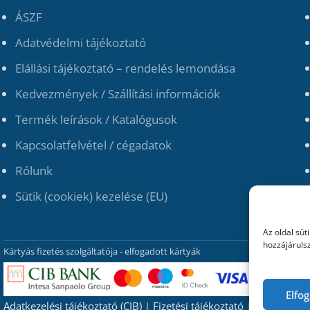
ÁSZF
Adatvédelmi tájékoztató
Elállási tájékoztató – rendelés lemondása
Kedvezmények / Szállítási információk
Termék leírások / Katalógusok
Kapcsolatfelvétel / cégadatok
Rólunk
Sütik (cookiek) kezelése (EU)
Az oldal süt
hozzájárulsz
Kártyás fizetés szolgáltatója - elfogadott kártyák
Elfo
Adatkezelési tájékoztató (CIB)
|
Fizetési tájékoztató
|
GYFK