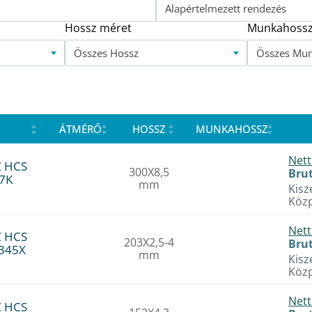
Alapértelmezett rendezés
Hossz méret
Munkahossz
Összes Hossz
Összes Mu
ÁTMÉRŐ
HOSSZ
MUNKAHOSSZ
Nett
Z HCS
300X8,5
Brut
17K
mm
Kisz
Közp
Nett
Z HCS
203X2,5-4
Brut
2345X
mm
Kisz
Közp
Nett
Z HCS