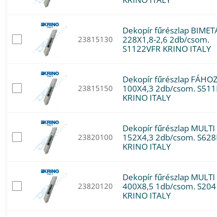
Dekopír fűrészlap BIMET
228X1,8-2,6 2db/csom.
23815130
S1122VFR KRINO ITALY
Dekopír fűrészlap FÁHO
100X4,3 2db/csom. S51
23815150
KRINO ITALY
Dekopír fűrészlap MULTI
152X4,3 2db/csom. S62
23820100
KRINO ITALY
Dekopír fűrészlap MULT
400X8,5 1db/csom. S20
23820120
KRINO ITALY