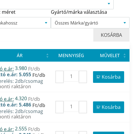
 méret
Gyártó/márka választása
nkahossz
Összes Márka/gyártó
KOSÁRBA
ÁR
MENNYISÉG
MŰVELET
3.980
ó e.ár:
Ft/db
tó e.ár: 5.055
Ft/db
Kosárba
erelés: 2db/csomag
onti raktáron
4.320
ó e.ár:
Ft/db
tó e.ár: 5.486
Ft/db
Kosárba
erelés: 2db/csomag
onti raktáron
2.555
ó e.ár:
Ft/db