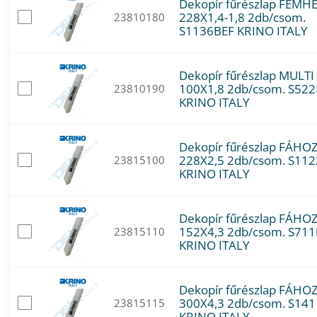
Dekopír fűrészlap FÉMH
228X1,4-1,8 2db/csom.
23810180
S1136BEF KRINO ITALY
Dekopír fűrészlap MULTI
100X1,8 2db/csom. S52
23810190
KRINO ITALY
Dekopír fűrészlap FÁHO
228X2,5 2db/csom. S11
23815100
KRINO ITALY
Dekopír fűrészlap FÁHO
152X4,3 2db/csom. S71
23815110
KRINO ITALY
Dekopír fűrészlap FÁHO
300X4,3 2db/csom. S14
23815115
KRINO ITALY