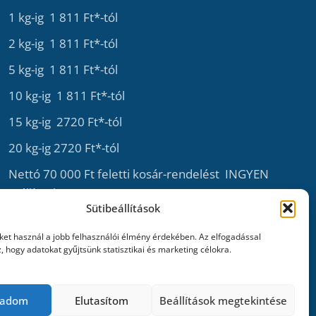
1 kg-ig 1 811 Ft*-tól
2 kg-ig 1 811 Ft*-tól
5 kg-ig 1 811 Ft*-tól
10 kg-ig 1 811 Ft*-tól
15 kg-ig 2720 Ft*-tól
20 kg-ig 2720 Ft*-tól
Nettó 70 000 Ft feletti kosár-rendelést INGYEN
szállítunk.
Sütibeállítások
*A szállítási díj a kiválasztott szállítási mód és a termék súlya
alapján kerül kiszámításra a kosár és a pénztár oldalon! (az ár
iket használ a jobb felhasználói élmény érdekében. Az elfogadással
nettó árként értendő!)
, hogy adatokat gyűjtsünk statisztikai és marketing célokra.
gadom
Elutasítom
Beállítások megtekintése