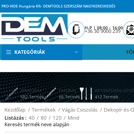
PRO-VIDE Hungária Kft- DEMTOOLS SZERSZÁM NAGYKERESKEDÉS
H-P | 08:00 – 16:00
+36 30 9000 239
FŐ
KATEGÓRIÁK
FÉMFÚRÁS
FAFÚRÁS
BETONFÚRÁS-VÉSÉ
682 Termék
66 Termék
412 Termék
Kezdőlap
Termékek
Vágás Csiszolás
Dekopír és-O
Listázás
40
80
120
Mind
Keresés termék neve alapján