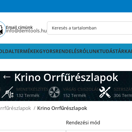
Email címünk
info@demtools.hu
OLDAL
TERMÉKEK
GYORSRENDELÉS
RÓLUNK
TUDÁSTÁR
KA
Krino Orrfűrészlapok
S
MENETKÉSZÍTÉS
VÁGÁS CSISZOLÁS
SZERSZ
132 Termék
152 Termék
306 Ter
rrfűrészlapok
Krino Orrfűrészlapok
Rendezési mód