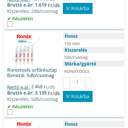
Bruttó e.ár: 1.619
Ft/db
Kosárba
Kiszerelés: 2db/csomag
Készleten
Hossz
150 mm
Kiszerelés
5db/csomag
Márka/gyártó
Ronixtools orfűrészlap
RONIXTOOLS
Bimetál. 5db/csomag
2.468
Nettó e.ár:
Ft/db
Bruttó e.ár: 3.135
Ft/db
Kosárba
Kiszerelés: 5db/csomag
Készleten
Hossz