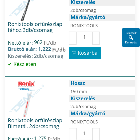
Kiszerelés
2db/csomag
Márka/gyártó
Ronixtools orfűrészlap
RONIXTOOLS
fához.2db/csomag
Termék
962
Nettó e.ár:
Ft/db
Keresés
Bruttó e.ár: 1.222
Ft/db
Kosárba
Kiszerelés: 2db/csomag
Készleten
Hossz
150 mm
Kiszerelés
2db/csomag
Márka/gyártó
Ronixtools orfűrészlap
RONIXTOOLS
Bimetál. 2db/csomag
1.275
Nettó e.ár:
Ft/db