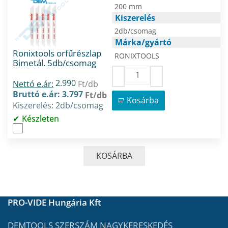
200 mm
Kiszerelés
2db/csomag
Márka/gyártó
Ronixtools orfűrészlap
RONIXTOOLS
Bimetál. 5db/csomag
2.990
Nettó e.ár:
Ft/db
Bruttó e.ár: 3.797
Ft/db
Kosárba
Kiszerelés: 2db/csomag
Készleten
KOSÁRBA
PRO-VIDE Hungária Kft
DEMTOOLS SZERSZÁM NAGYKERESKEDÉS