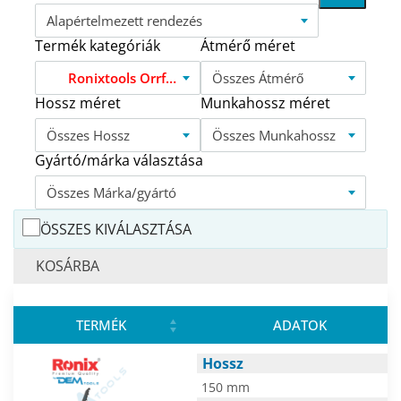
Alapértelmezett rendezés
Termék kategóriák
Átmérő méret
Ronixtools Orrfűrészlapok
Összes Átmérő
Hossz méret
Munkahossz méret
Összes Hossz
Összes Munkahossz
Gyártó/márka választása
Összes Márka/gyártó
ÖSSZES KIVÁLASZTÁSA
KOSÁRBA
TERMÉK
ADATOK
Hossz
150 mm