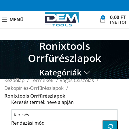
0,00
FT
0
MENÜ
(NETTÓ)
Ronixtools
Orrfűrészlapok
Kategóriák
Kezdőlap
Termékek
Vágás Csiszolás
Dekopír és-Orrfűrészlapok
Ronixtools Orrfűrészlapok
Keresés termék neve alapján
Rendezési mód