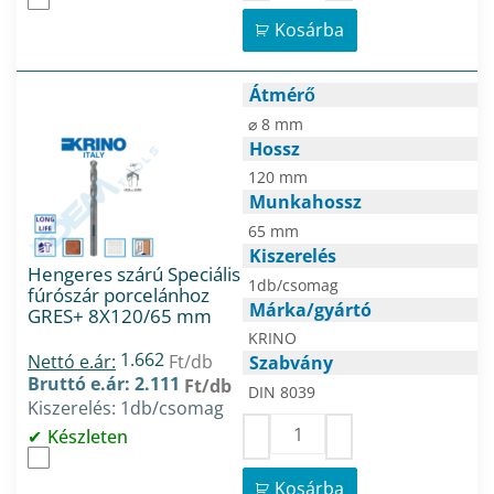
Kosárba
Átmérő
⌀ 8 mm
Hossz
120 mm
Munkahossz
65 mm
Kiszerelés
Hengeres szárú Speciális
1db/csomag
fúrószár porcelánhoz
Márka/gyártó
GRES+ 8X120/65 mm
KRINO
1.662
Nettó e.ár:
Ft/db
Szabvány
Bruttó e.ár: 2.111
Ft/db
DIN 8039
Kiszerelés: 1db/csomag
Készleten
Kosárba