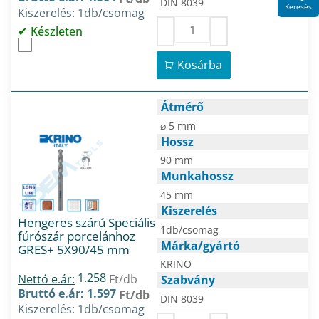
DIN 8039
Keresés
Kiszerelés: 1db/csomag
Készleten
Kosárba
Átmérő
⌀ 5 mm
Hossz
90 mm
Munkahossz
45 mm
Kiszerelés
Hengeres szárú Speciális
1db/csomag
fúrószár porcelánhoz
Márka/gyártó
GRES+ 5X90/45 mm
KRINO
1.258
Nettó e.ár:
Ft/db
Szabvány
Bruttó e.ár: 1.597
Ft/db
DIN 8039
Kiszerelés: 1db/csomag