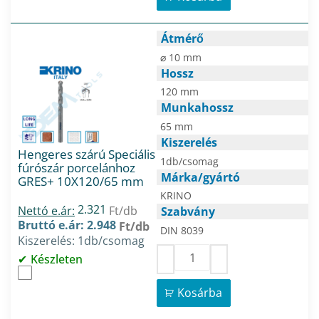
Átmérő
⌀ 10 mm
Hossz
120 mm
Munkahossz
65 mm
Kiszerelés
Hengeres szárú Speciális
1db/csomag
fúrószár porcelánhoz
Márka/gyártó
GRES+ 10X120/65 mm
KRINO
2.321
Nettó e.ár:
Ft/db
Szabvány
Bruttó e.ár: 2.948
Ft/db
DIN 8039
Kiszerelés: 1db/csomag
Készleten
Kosárba