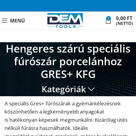
0,00
FT
0
MENÜ
(NETTÓ)
Hengeres szárú speciális
fúrószár porcelánhoz
GRES+ KFG
Kategóriák
A speciális Gres+ fúrószárak a gyémántélezésnek
köszönhetően a legkeményebb anyagokat
is hatékonyan képesek megmunkálni. Kizárólag ütés
nélküli fúrásra használhatók. Ideális