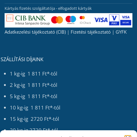
Kártyás fizetés szolgáltatója - elfogadott kártyák
Adatkezelési tájékoztató (CIB)
|
Fizetési tájékoztató
|
GYFK
SZÁLLÍTÁSI DÍJAINK
1 kg-ig 1 811 Ft*-tól
2 kg-ig 1 811 Ft*-tól
5 kg-ig 1 811 Ft*-tól
10 kg-ig 1 811 Ft*-tól
15 kg-ig 2720 Ft*-tól
20 kg-ig 2720 Ft*-tól