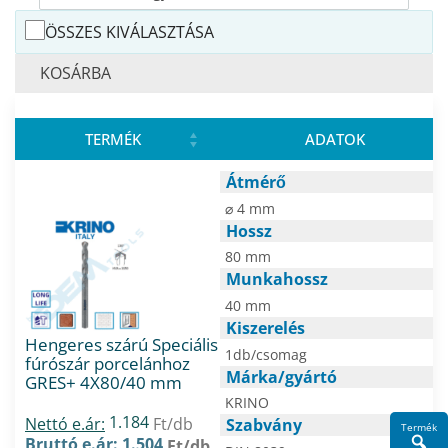
ÖSSZES KIVÁLASZTÁSA
KOSÁRBA
TERMÉK
ADATOK
Átmérő
⌀ 4 mm
Hossz
80 mm
Munkahossz
40 mm
Kiszerelés
Hengeres szárú Speciális
1db/csomag
fúrószár porcelánhoz
Márka/gyártó
GRES+ 4X80/40 mm
KRINO
1.184
Nettó e.ár:
Ft/db
Szabvány
Termék
Bruttó e.ár: 1.504
Ft/db