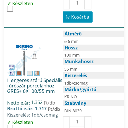
Készleten
Kosárba
Átmérő
⌀ 6 mm
Hossz
100 mm
Munkahossz
55 mm
Kiszerelés
Hengeres szárú Speciális
1db/csomag
fúrószár porcelánhoz
Márka/gyártó
GRES+ 6X100/55 mm
KRINO
1.352
Nettó e.ár:
Ft/db
Szabvány
Bruttó e.ár: 1.717
Ft/db
DIN 8039
Kiszerelés: 1db/csomag
Készleten