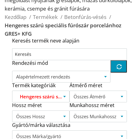
megoldást nyújtanak greslapok, mázas burkolólapok,
kerámia, csempe és gránit fúrására
Kezdőlap
Termékek
Betonfúrás-vésés
Hengeres szárú speciális fúrószár porcelánhoz
GRES+ KFG
Keresés termék neve alapján
Rendezési mód
Alapértelmezett rendezés
Termék kategóriák
Átmérő méret
Hengeres szárú speciális fúrószár porcelánhoz GRES+ KFG
Összes Átmérő
Hossz méret
Munkahossz méret
Összes Hossz
Összes Munkahossz
Gyártó/márka választása
Összes Márka/gyártó