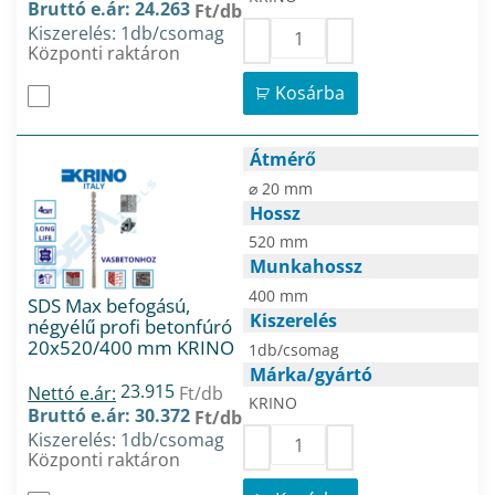
Bruttó e.ár: 24.263
Ft/db
Kiszerelés: 1db/csomag
Központi raktáron
Kosárba
Átmérő
⌀ 20 mm
Hossz
520 mm
Munkahossz
400 mm
SDS Max befogású,
Kiszerelés
négyélű profi betonfúró
20x520/400 mm KRINO
1db/csomag
Márka/gyártó
23.915
Nettó e.ár:
Ft/db
KRINO
Bruttó e.ár: 30.372
Ft/db
Kiszerelés: 1db/csomag
Központi raktáron