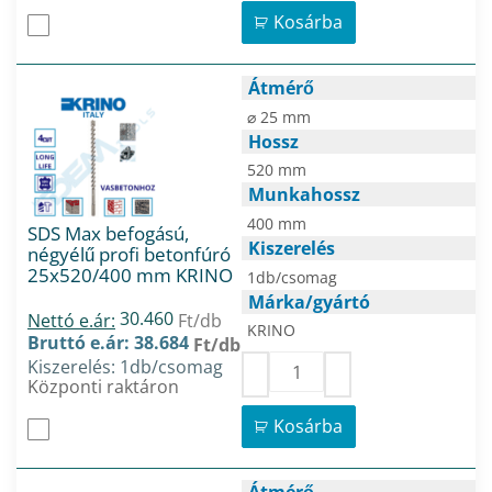
Kosárba
Átmérő
⌀ 25 mm
Hossz
520 mm
Munkahossz
400 mm
SDS Max befogású,
Kiszerelés
négyélű profi betonfúró
25x520/400 mm KRINO
1db/csomag
Márka/gyártó
30.460
Nettó e.ár:
Ft/db
KRINO
Bruttó e.ár: 38.684
Ft/db
Kiszerelés: 1db/csomag
Központi raktáron
Kosárba
Átmérő