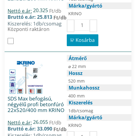
Márka/gyártó
20.325
Nettó e.ár:
Ft/db
KRINO
Bruttó e.ár: 25.813
Ft/db
Kiszerelés: 1db/csomag
Központi raktáron
Kosárba
Átmérő
⌀ 22 mm
Hossz
520 mm
Munkahossz
400 mm
SDS Max befogású,
Kiszerelés
négyélű profi betonfúró
22x520/400 mm KRINO
1db/csomag
Márka/gyártó
26.055
Nettó e.ár:
Ft/db
KRINO
Bruttó e.ár: 33.090
Ft/db
Kiszerelés: 1db/csomag