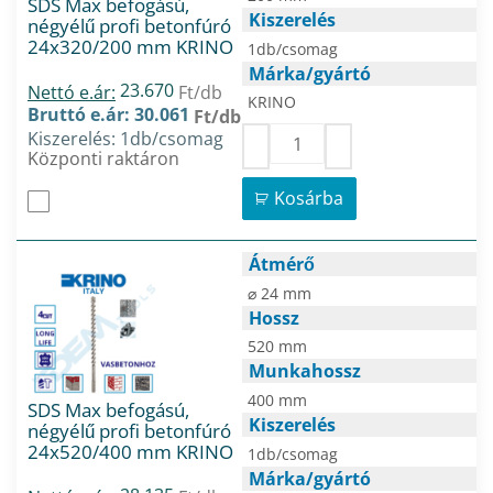
SDS Max befogású,
Kiszerelés
négyélű profi betonfúró
24x320/200 mm KRINO
1db/csomag
Márka/gyártó
23.670
Nettó e.ár:
Ft/db
KRINO
Bruttó e.ár: 30.061
Ft/db
Kiszerelés: 1db/csomag
Központi raktáron
Kosárba
Átmérő
⌀ 24 mm
Hossz
520 mm
Munkahossz
400 mm
SDS Max befogású,
Kiszerelés
négyélű profi betonfúró
24x520/400 mm KRINO
1db/csomag
Márka/gyártó