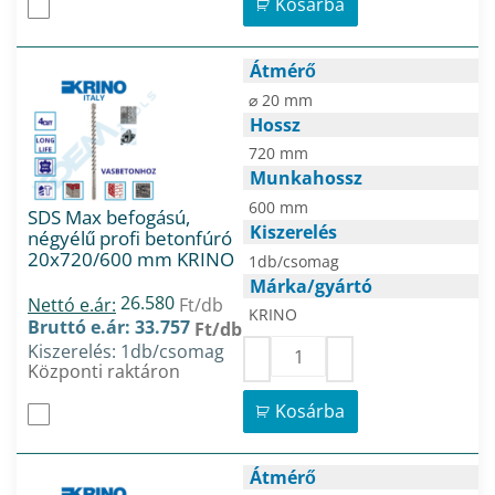
Kosárba
Átmérő
⌀ 20 mm
Hossz
720 mm
Munkahossz
600 mm
SDS Max befogású,
Kiszerelés
négyélű profi betonfúró
20x720/600 mm KRINO
1db/csomag
Márka/gyártó
26.580
Nettó e.ár:
Ft/db
KRINO
Bruttó e.ár: 33.757
Ft/db
Kiszerelés: 1db/csomag
Központi raktáron
Kosárba
Átmérő