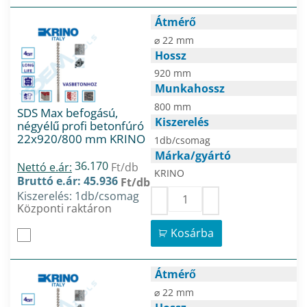
Átmérő
⌀ 22 mm
Hossz
920 mm
Munkahossz
800 mm
SDS Max befogású,
Kiszerelés
négyélű profi betonfúró
22x920/800 mm KRINO
1db/csomag
Márka/gyártó
36.170
Nettó e.ár:
Ft/db
KRINO
Bruttó e.ár: 45.936
Ft/db
Kiszerelés: 1db/csomag
Központi raktáron
Kosárba
Átmérő
⌀ 22 mm