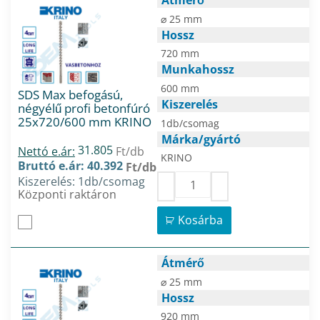
⌀ 25 mm
Hossz
720 mm
Munkahossz
600 mm
SDS Max befogású,
Kiszerelés
négyélű profi betonfúró
25x720/600 mm KRINO
1db/csomag
Márka/gyártó
31.805
Nettó e.ár:
Ft/db
KRINO
Bruttó e.ár: 40.392
Ft/db
Kiszerelés: 1db/csomag
Központi raktáron
Kosárba
Átmérő
⌀ 25 mm
Hossz
920 mm