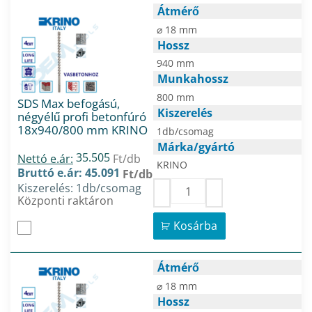
Átmérő
⌀ 18 mm
Hossz
940 mm
Munkahossz
800 mm
SDS Max befogású,
Kiszerelés
négyélű profi betonfúró
18x940/800 mm KRINO
1db/csomag
Márka/gyártó
35.505
Nettó e.ár:
Ft/db
KRINO
Bruttó e.ár: 45.091
Ft/db
Kiszerelés: 1db/csomag
Központi raktáron
Kosárba
Átmérő
⌀ 18 mm
Hossz