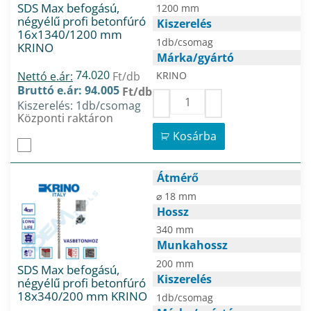
SDS Max befogású,
1200 mm
négyélű profi betonfúró
Kiszerelés
16x1340/1200 mm
1db/csomag
KRINO
Márka/gyártó
74.020
Nettó e.ár:
Ft/db
KRINO
Bruttó e.ár: 94.005
Ft/db
Kiszerelés: 1db/csomag
Központi raktáron
Kosárba
Átmérő
⌀ 18 mm
Hossz
340 mm
Munkahossz
200 mm
SDS Max befogású,
Kiszerelés
négyélű profi betonfúró
18x340/200 mm KRINO
1db/csomag