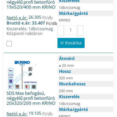
Kiszerelés
négyélű profi betonfúró
19x520/400 mm KRINO
1db/csomag
Márka/gyártó
26.305
Nettó e.ár:
Ft/db
KRINO
Bruttó e.ár: 33.407
Ft/db
Kiszerelés: 1db/csomag
Központi raktáron
Kosárba
Átmérő
⌀ 20 mm
Hossz
320 mm
Munkahossz
200 mm
SDS Max befogású,
Kiszerelés
négyélű profi betonfúró
20x320/200 mm KRINO
1db/csomag
Márka/gyártó
19.105
Nettó e.ár:
Ft/db
KRINO