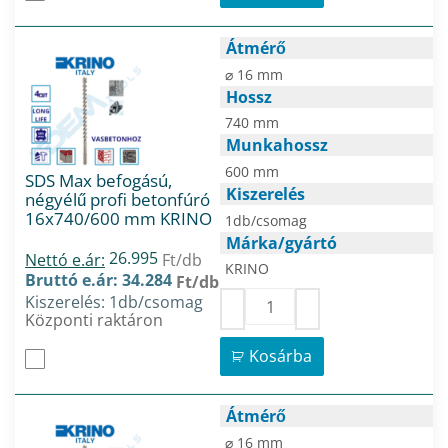
Átmérő
⌀ 16 mm
Hossz
740 mm
Munkahossz
600 mm
SDS Max befogású,
Kiszerelés
négyélű profi betonfúró
16x740/600 mm KRINO
1db/csomag
Márka/gyártó
26.995
Nettó e.ár:
Ft/db
KRINO
Bruttó e.ár: 34.284
Ft/db
Kiszerelés: 1db/csomag
Központi raktáron
Kosárba
Átmérő
⌀ 16 mm