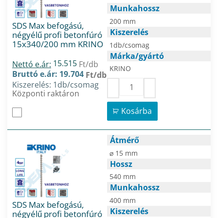
Munkahossz
200 mm
SDS Max befogású,
Kiszerelés
négyélű profi betonfúró
15x340/200 mm KRINO
1db/csomag
Márka/gyártó
15.515
Nettó e.ár:
Ft/db
KRINO
Bruttó e.ár: 19.704
Ft/db
Kiszerelés: 1db/csomag
Központi raktáron
Kosárba
Átmérő
⌀ 15 mm
Hossz
540 mm
Munkahossz
400 mm
SDS Max befogású,
Kiszerelés
négyélű profi betonfúró