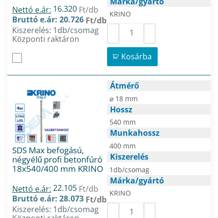
Márka/gyártó
16.320
Nettó e.ár:
Ft/db
KRINO
Bruttó e.ár: 20.726
Ft/db
Kiszerelés: 1db/csomag
Központi raktáron
Kosárba
Átmérő
⌀ 18 mm
Hossz
540 mm
Munkahossz
400 mm
SDS Max befogású,
Kiszerelés
négyélű profi betonfúró
18x540/400 mm KRINO
1db/csomag
Márka/gyártó
22.105
Nettó e.ár:
Ft/db
KRINO
Bruttó e.ár: 28.073
Ft/db
Kiszerelés: 1db/csomag
Központi raktáron