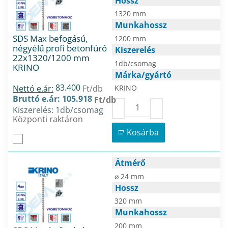
Hossz
1320 mm
Munkahossz
SDS Max befogású,
1200 mm
négyélű profi betonfúró
Kiszerelés
22x1320/1200 mm
1db/csomag
KRINO
Márka/gyártó
83.400
Nettó e.ár:
Ft/db
KRINO
Bruttó e.ár: 105.918
Ft/db
Kiszerelés: 1db/csomag
Központi raktáron
Kosárba
Átmérő
⌀ 24 mm
Hossz
320 mm
Munkahossz
200 mm