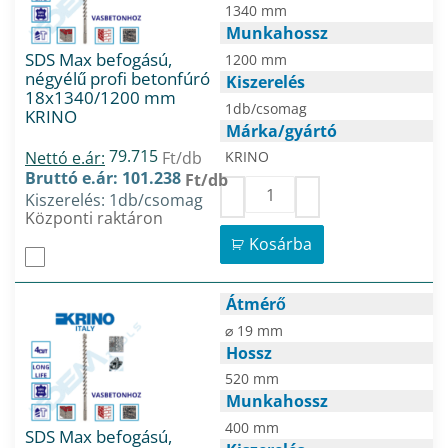
1340 mm
Munkahossz
SDS Max befogású,
1200 mm
négyélű profi betonfúró
Kiszerelés
18x1340/1200 mm
1db/csomag
KRINO
Márka/gyártó
79.715
Nettó e.ár:
Ft/db
KRINO
Bruttó e.ár: 101.238
Ft/db
Kiszerelés: 1db/csomag
Központi raktáron
Kosárba
Átmérő
⌀ 19 mm
Hossz
520 mm
Munkahossz
400 mm
SDS Max befogású,