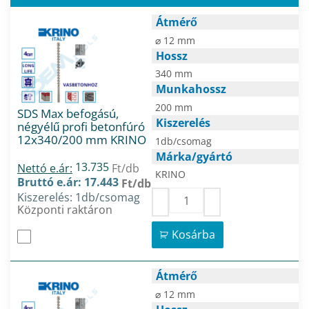
Átmérő
⌀ 12 mm
Hossz
340 mm
Munkahossz
200 mm
SDS Max befogású,
Kiszerelés
négyélű profi betonfúró
12x340/200 mm KRINO
1db/csomag
Márka/gyártó
13.735
Nettó e.ár:
Ft/db
KRINO
Bruttó e.ár: 17.443
Ft/db
Kiszerelés: 1db/csomag
Központi raktáron
Kosárba
Átmérő
⌀ 12 mm