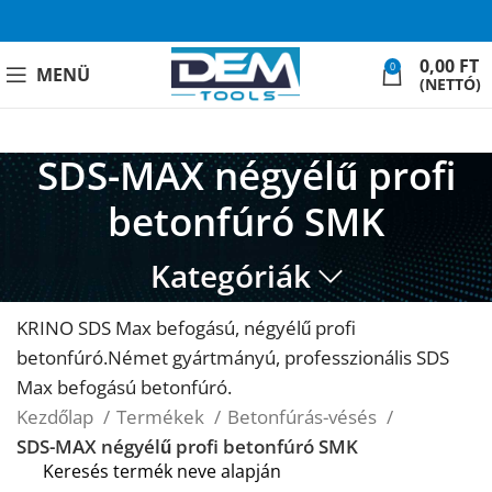
0,00
FT
0
MENÜ
(NETTÓ)
SDS-MAX négyélű profi
betonfúró SMK
Kategóriák
KRINO SDS Max befogású, négyélű profi
betonfúró.Német gyártmányú, professzionális SDS
Max befogású betonfúró.
Kezdőlap
Termékek
Betonfúrás-vésés
SDS-MAX négyélű profi betonfúró SMK
Keresés termék neve alapján