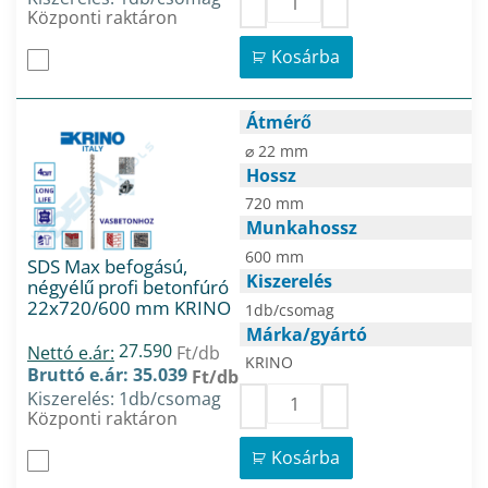
Központi raktáron
Kosárba
Átmérő
⌀ 22 mm
Hossz
720 mm
Munkahossz
600 mm
SDS Max befogású,
Kiszerelés
négyélű profi betonfúró
22x720/600 mm KRINO
1db/csomag
Márka/gyártó
27.590
Nettó e.ár:
Ft/db
KRINO
Bruttó e.ár: 35.039
Ft/db
Kiszerelés: 1db/csomag
Központi raktáron
Kosárba