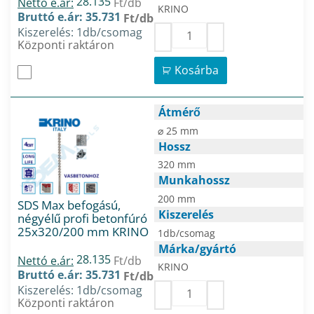
28.135
Nettó e.ár:
Ft/db
KRINO
Bruttó e.ár: 35.731
Ft/db
Kiszerelés: 1db/csomag
Központi raktáron
Kosárba
Átmérő
⌀ 25 mm
Hossz
320 mm
Munkahossz
200 mm
SDS Max befogású,
Kiszerelés
négyélű profi betonfúró
25x320/200 mm KRINO
1db/csomag
Márka/gyártó
28.135
Nettó e.ár:
Ft/db
KRINO
Bruttó e.ár: 35.731
Ft/db
Kiszerelés: 1db/csomag
Központi raktáron