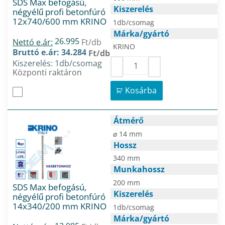
SDS Max befogású,
Kiszerelés
négyélű profi betonfúró
12x740/600 mm KRINO
1db/csomag
Márka/gyártó
26.995
Nettó e.ár:
Ft/db
KRINO
Bruttó e.ár: 34.284
Ft/db
Kiszerelés: 1db/csomag
Központi raktáron
Kosárba
Átmérő
⌀ 14 mm
Hossz
340 mm
Munkahossz
200 mm
SDS Max befogású,
Kiszerelés
négyélű profi betonfúró
14x340/200 mm KRINO
1db/csomag
Márka/gyártó