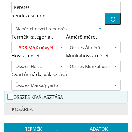
Rendezési mód
Alapértelmezett rendezés
Termék kategóriák
Átmérő méret
SDS-MAX négyélű profi betonfúró SMK
Összes Átmérő
Hossz méret
Munkahossz méret
Összes Hossz
Összes Munkahossz
Gyártó/márka választása
Összes Márka/gyártó
ÖSSZES KIVÁLASZTÁSA
KOSÁRBA
TERMÉK
ADATOK