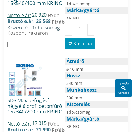
15x540/400 mm KRINO
1db/csomag
Márka/gyártó
20.920
Nettó e.ár:
Ft/db
KRINO
Bruttó e.ár: 26.568
Ft/db
Kiszerelés: 1db/csomag
Központi raktáron
Kosárba
Átmérő
⌀ 16 mm
Hossz
340 mm
Termék
Munkahossz
Keresés
200 mm
SDS Max befogású,
Kiszerelés
négyélű profi betonfúró
16x340/200 mm KRINO
1db/csomag
Márka/gyártó
17.315
Nettó e.ár:
Ft/db
KRINO
Bruttó e.ár: 21.990
Ft/db