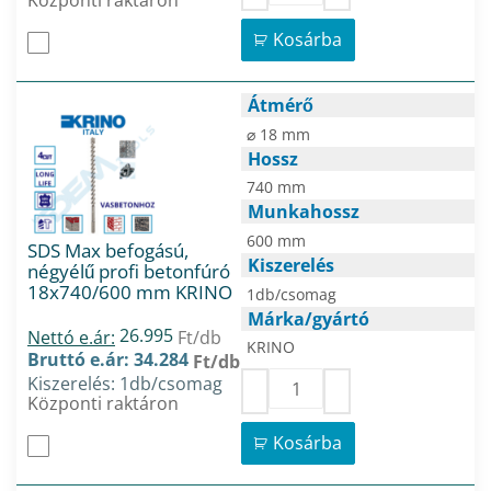
Kosárba
Átmérő
⌀ 18 mm
Hossz
740 mm
Munkahossz
600 mm
SDS Max befogású,
Kiszerelés
négyélű profi betonfúró
18x740/600 mm KRINO
1db/csomag
Márka/gyártó
26.995
Nettó e.ár:
Ft/db
KRINO
Bruttó e.ár: 34.284
Ft/db
Kiszerelés: 1db/csomag
Központi raktáron
Kosárba