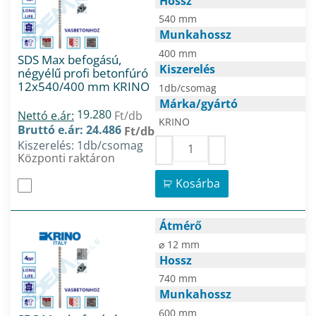
Hossz
540 mm
Munkahossz
400 mm
SDS Max befogású,
Kiszerelés
négyélű profi betonfúró
12x540/400 mm KRINO
1db/csomag
Márka/gyártó
19.280
Nettó e.ár:
Ft/db
KRINO
Bruttó e.ár: 24.486
Ft/db
Kiszerelés: 1db/csomag
Központi raktáron
Kosárba
Átmérő
⌀ 12 mm
Hossz
740 mm
Munkahossz
600 mm