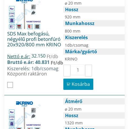
⌀ 20 mm
Hossz
920 mm
Munkahossz
800 mm
SDS Max befogású,
Kiszerelés
négyélű profi betonfúró
20x920/800 mm KRINO
1db/csomag
Márka/gyártó
32.150
Nettó e.ár:
Ft/db
KRINO
Bruttó e.ár: 40.831
Ft/db
Kiszerelés: 1db/csomag
Központi raktáron
Kosárba
Átmérő
⌀ 20 mm
Hossz
1320 mm