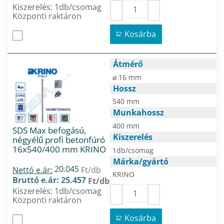
Kiszerelés: 1db/csomag
Központi raktáron
Kosárba
Átmérő
⌀ 16 mm
Hossz
540 mm
Munkahossz
400 mm
SDS Max befogású,
Kiszerelés
négyélű profi betonfúró
16x540/400 mm KRINO
1db/csomag
Márka/gyártó
20.045
Nettó e.ár:
Ft/db
KRINO
Bruttó e.ár: 25.457
Ft/db
Kiszerelés: 1db/csomag
Központi raktáron
Kosárba