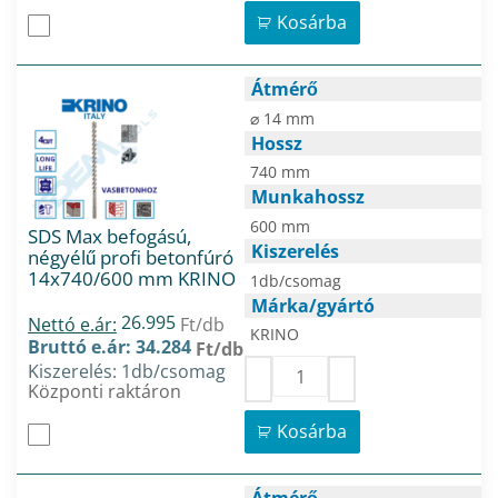
Kosárba
Átmérő
⌀ 14 mm
Hossz
740 mm
Munkahossz
600 mm
SDS Max befogású,
Kiszerelés
négyélű profi betonfúró
14x740/600 mm KRINO
1db/csomag
Márka/gyártó
26.995
Nettó e.ár:
Ft/db
KRINO
Bruttó e.ár: 34.284
Ft/db
Kiszerelés: 1db/csomag
Központi raktáron
Kosárba
Átmérő