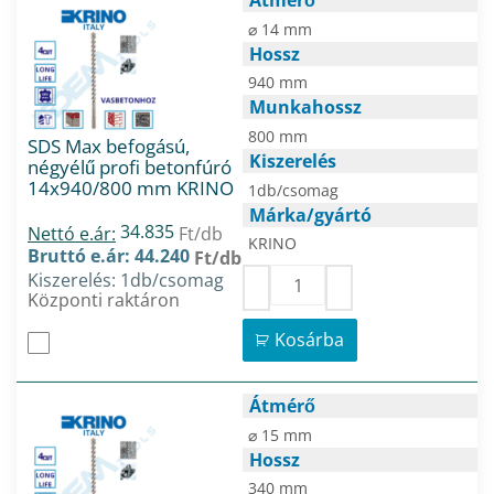
⌀ 14 mm
Hossz
940 mm
Munkahossz
800 mm
SDS Max befogású,
Kiszerelés
négyélű profi betonfúró
14x940/800 mm KRINO
1db/csomag
Márka/gyártó
34.835
Nettó e.ár:
Ft/db
KRINO
Bruttó e.ár: 44.240
Ft/db
Kiszerelés: 1db/csomag
Központi raktáron
Kosárba
Átmérő
⌀ 15 mm
Hossz
340 mm