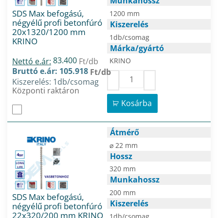
Munkahossz
SDS Max befogású,
1200 mm
négyélű profi betonfúró
Kiszerelés
20x1320/1200 mm
1db/csomag
KRINO
Márka/gyártó
83.400
Nettó e.ár:
Ft/db
KRINO
Bruttó e.ár: 105.918
Ft/db
Kiszerelés: 1db/csomag
Központi raktáron
Kosárba
Átmérő
⌀ 22 mm
Hossz
320 mm
Munkahossz
200 mm
SDS Max befogású,
Kiszerelés
négyélű profi betonfúró
22x320/200 mm KRINO
1db/csomag