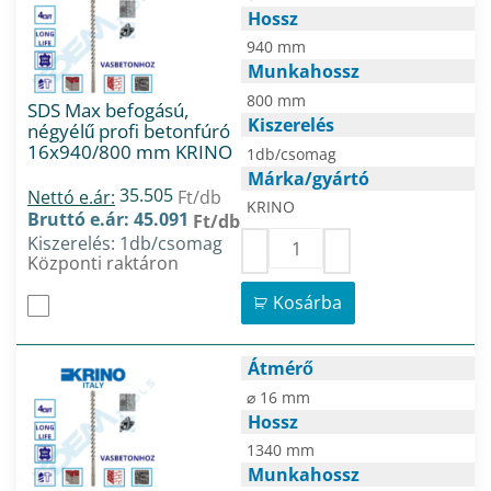
Hossz
940 mm
Munkahossz
800 mm
SDS Max befogású,
Kiszerelés
négyélű profi betonfúró
16x940/800 mm KRINO
1db/csomag
Márka/gyártó
35.505
Nettó e.ár:
Ft/db
KRINO
Bruttó e.ár: 45.091
Ft/db
Kiszerelés: 1db/csomag
Központi raktáron
Kosárba
Átmérő
⌀ 16 mm
Hossz
1340 mm
Munkahossz