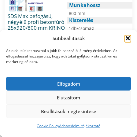
Munkahossz
800 mm
SDS Max befogású,
Kiszerelés
négyélű profi betonfúró
25x920/800 mm KRINO
1db/csomag
Márka/gyártó
Sütibeállítások
48.900
Nettó e.ár:
Ft/db
KRINO
Bruttó e.ár: 62.103
Ft/db
Az oldal sütiket használ a jobb felhasználói élmény érdekében. Az
Kiszerelés: 1db/csomag
elfogadással hozzájárulsz, hogy adatokat gyűjtsünk statisztikai és
Központi raktáron
marketing célokra.
Kosárba
Elfogadom
Átmérő
⌀ 25 mm
Elutasítom
Hossz
1320 mm
Beállítások megtekintése
Munkahossz
0
SDS Max befogású,
1200 mm
Cookie Policy
Adatvédelmi tájékoztató
négyélű profi betonfúró
Kiszerelés
báruház
Kosár
Fiókom