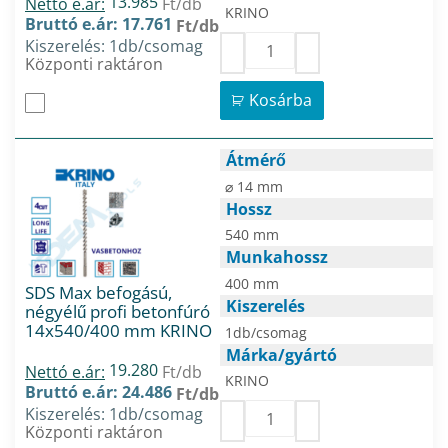
13.985
Nettó e.ár:
Ft/db
KRINO
Bruttó e.ár: 17.761
Ft/db
Kiszerelés: 1db/csomag
Központi raktáron
Kosárba
Átmérő
⌀ 14 mm
Hossz
540 mm
Munkahossz
400 mm
SDS Max befogású,
Kiszerelés
négyélű profi betonfúró
14x540/400 mm KRINO
1db/csomag
Márka/gyártó
19.280
Nettó e.ár:
Ft/db
KRINO
Bruttó e.ár: 24.486
Ft/db
Kiszerelés: 1db/csomag
Központi raktáron