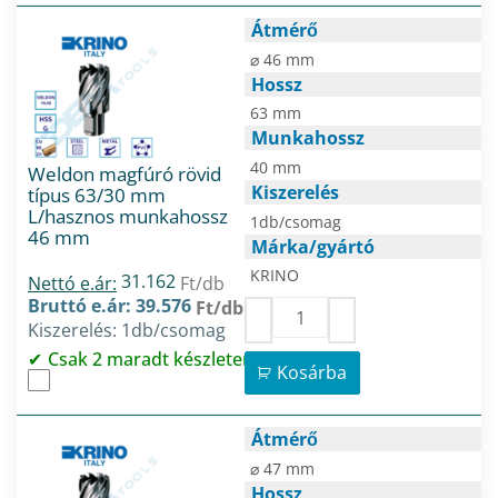
Átmérő
⌀ 46 mm
Hossz
63 mm
Munkahossz
40 mm
Weldon magfúró rövid
Kiszerelés
típus 63/30 mm
L/hasznos munkahossz
1db/csomag
46 mm
Márka/gyártó
KRINO
31.162
Nettó e.ár:
Ft/db
Bruttó e.ár: 39.576
Ft/db
Kiszerelés: 1db/csomag
Csak 2 maradt készleten
Kosárba
Átmérő
⌀ 47 mm
Hossz