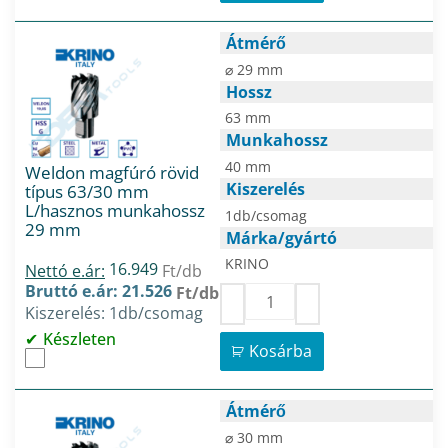
Átmérő
⌀ 29 mm
Hossz
63 mm
Munkahossz
40 mm
Weldon magfúró rövid
Kiszerelés
típus 63/30 mm
L/hasznos munkahossz
1db/csomag
29 mm
Márka/gyártó
KRINO
16.949
Nettó e.ár:
Ft/db
Bruttó e.ár: 21.526
Ft/db
Kiszerelés: 1db/csomag
Készleten
Kosárba
Átmérő
⌀ 30 mm