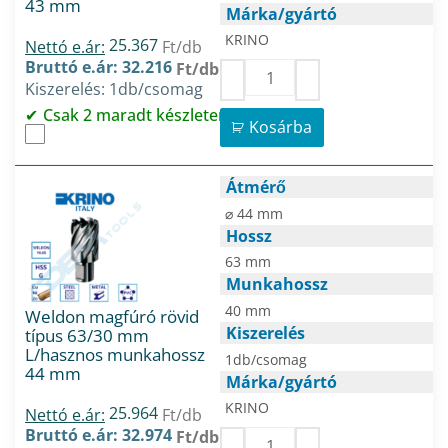
43 mm
Márka/gyártó
KRINO
25.367
Nettó e.ár:
Ft/db
Bruttó e.ár: 32.216
Ft/db
Kiszerelés: 1db/csomag
Csak 2 maradt készleten
Kosárba
Átmérő
⌀ 44 mm
Hossz
63 mm
Munkahossz
40 mm
Weldon magfúró rövid
Kiszerelés
típus 63/30 mm
L/hasznos munkahossz
1db/csomag
44 mm
Márka/gyártó
KRINO
25.964
Nettó e.ár:
Ft/db
Bruttó e.ár: 32.974
Ft/db