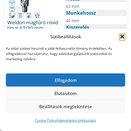
63 mm
Munkahossz
40 mm
Weldon magfúró rövid
Kiszerelés
típus 63/30 mm
L/hasznos munkahossz
1db/csomag
Sütibeállítások
47 mm
Márka/gyártó
Az oldal sütiket használ a jobb felhasználói élmény érdekében. Az
KRINO
31.759
Nettó e.ár:
Ft/db
elfogadással hozzájárulsz, hogy adatokat gyűjtsünk statisztikai és
Bruttó e.ár: 40.333
Ft/db
marketing célokra.
Kiszerelés: 1db/csomag
Csak 2 maradt készleten
Kosárba
Elfogadom
Átmérő
Elutasítom
⌀ 48 mm
Hossz
Beállítások megtekintése
63 mm
0
Munkahossz
Cookie Policy
Adatvédelmi tájékoztató
báruház
Kosár
Fiókom
40 mm
Weldon magfúró rövid