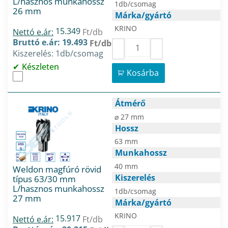
L/hasznos munkahossz
1db/csomag
26 mm
Márka/gyártó
KRINO
15.349
Nettó e.ár:
Ft/db
Bruttó e.ár: 19.493
Ft/db
Kiszerelés: 1db/csomag
Készleten
Kosárba
Átmérő
⌀ 27 mm
Hossz
63 mm
Munkahossz
40 mm
Weldon magfúró rövid
Kiszerelés
típus 63/30 mm
L/hasznos munkahossz
1db/csomag
27 mm
Márka/gyártó
KRINO
15.917
Nettó e.ár:
Ft/db