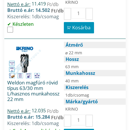
KRINO
11.419
Nettó e.ár:
Ft/db
Bruttó e.ár: 14.502
Ft/db
Kiszerelés: 1db/csomag
Készleten
Kosárba
Átmérő
⌀ 22 mm
Hossz
63 mm
Munkahossz
40 mm
Weldon magfúró rövid
Kiszerelés
típus 63/30 mm
L/hasznos munkahossz
1db/csomag
22 mm
Márka/gyártó
KRINO
12.035
Nettó e.ár:
Ft/db
Bruttó e.ár: 15.284
Ft/db
Kiszerelés: 1db/csomag