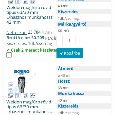
40 mm
Weldon magfúró rövid
Kiszerelés
típus 63/30 mm
L/hasznos munkahossz
1db/csomag
42 mm
Márka/gyártó
KRINO
23.784
Nettó e.ár:
Ft/db
Bruttó e.ár: 30.205
Ft/db
Kiszerelés: 1db/csomag
Csak 2 maradt készleten
Kosárba
Átmérő
⌀ 43 mm
Hossz
63 mm
Munkahossz
40 mm
Weldon magfúró rövid
Kiszerelés
típus 63/30 mm
L/hasznos munkahossz
1db/csomag