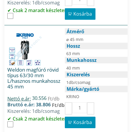
Kiszerelés: 1db/csomag
Csak 2 maradt készleten
Kosárba
Átmérő
⌀ 45 mm
Hossz
63 mm
Munkahossz
40 mm
Weldon magfúró rövid
Kiszerelés
típus 63/30 mm
L/hasznos munkahossz
1db/csomag
45 mm
Márka/gyártó
KRINO
30.556
Nettó e.ár:
Ft/db
Bruttó e.ár: 38.806
Ft/db
Kiszerelés: 1db/csomag
Csak 2 maradt készleten
Kosárba