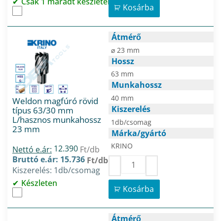
Csak 1 maradt készleten
Kosárba
Átmérő
⌀ 23 mm
Hossz
63 mm
Munkahossz
40 mm
Weldon magfúró rövid
Kiszerelés
típus 63/30 mm
L/hasznos munkahossz
1db/csomag
23 mm
Márka/gyártó
KRINO
12.390
Nettó e.ár:
Ft/db
Bruttó e.ár: 15.736
Ft/db
Kiszerelés: 1db/csomag
Készleten
Kosárba
Átmérő