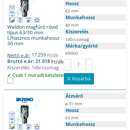
Hossz
63 mm
Munkahossz
40 mm
Weldon magfúró rövid
Kiszerelés
típus 63/30 mm
L/hasznos munkahossz
1db/csomag
30 mm
Márka/gyártó
KRINO
17.259
Nettó e.ár:
Ft/db
Bruttó e.ár: 21.918
Ft/db
Kiszerelés: 1db/csomag
Csak 1 maradt készleten
Kosárba
Átmérő
⌀ 31 mm
Hossz
63 mm
Munkahossz