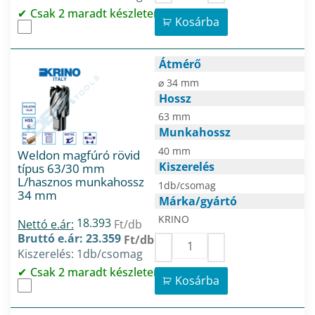
Csak 2 maradt készleten
Kosárba
Átmérő
⌀ 34 mm
Hossz
63 mm
Munkahossz
40 mm
Weldon magfúró rövid
Kiszerelés
típus 63/30 mm
L/hasznos munkahossz
1db/csomag
34 mm
Márka/gyártó
KRINO
18.393
Nettó e.ár:
Ft/db
Bruttó e.ár: 23.359
Ft/db
Kiszerelés: 1db/csomag
Csak 2 maradt készleten
Kosárba