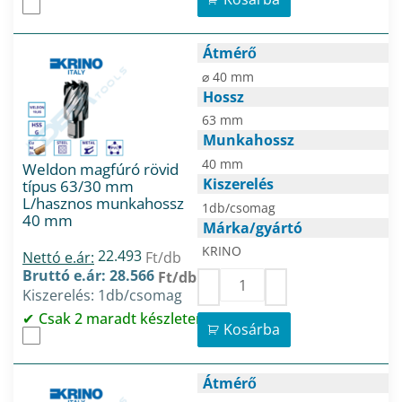
Átmérő
⌀ 40 mm
Hossz
63 mm
Munkahossz
40 mm
Weldon magfúró rövid
Kiszerelés
típus 63/30 mm
L/hasznos munkahossz
1db/csomag
40 mm
Márka/gyártó
KRINO
22.493
Nettó e.ár:
Ft/db
Bruttó e.ár: 28.566
Ft/db
Kiszerelés: 1db/csomag
Csak 2 maradt készleten
Kosárba
Átmérő