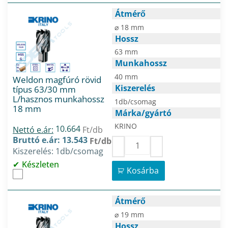
Átmérő
⌀ 18 mm
Hossz
63 mm
Munkahossz
40 mm
Weldon magfúró rövid
Kiszerelés
típus 63/30 mm
L/hasznos munkahossz
1db/csomag
18 mm
Márka/gyártó
KRINO
10.664
Nettó e.ár:
Ft/db
Bruttó e.ár: 13.543
Ft/db
Kiszerelés: 1db/csomag
Készleten
Kosárba
Átmérő
⌀ 19 mm
Hossz