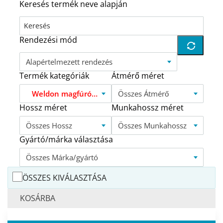
Keresés termék neve alapján
Rendezési mód
Alapértelmezett rendezés
Termék kategóriák
Átmérő méret
Weldon magfúrók KRINO ITALY
Összes Átmérő
Hossz méret
Munkahossz méret
Összes Hossz
Összes Munkahossz
Gyártó/márka választása
Összes Márka/gyártó
ÖSSZES KIVÁLASZTÁSA
KOSÁRBA