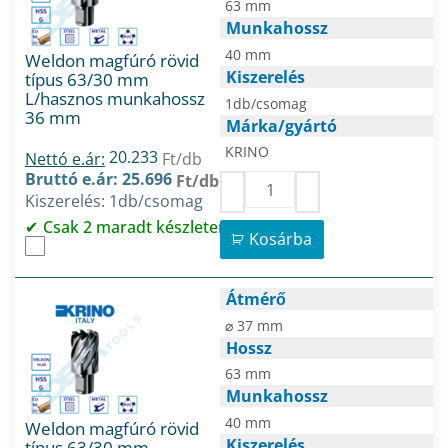
63 mm
Munkahossz
40 mm
Weldon magfúró rövid
Kiszerelés
típus 63/30 mm
L/hasznos munkahossz
1db/csomag
36 mm
Márka/gyártó
KRINO
20.233
Nettó e.ár:
Ft/db
Bruttó e.ár: 25.696
Ft/db
Kiszerelés: 1db/csomag
Csak 2 maradt készleten
Kosárba
Átmérő
⌀ 37 mm
Hossz
63 mm
Munkahossz
40 mm
Weldon magfúró rövid
Kiszerelés
típus 63/30 mm