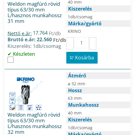
40 mm
Weldon magfúró rövid
Kiszerelés
típus 63/30 mm
L/hasznos munkahossz
1db/csomag
31 mm
Márka/gyártó
KRINO
17.764
Nettó e.ár:
Ft/db
Bruttó e.ár: 22.560
Ft/db
Kiszerelés: 1db/csomag
Készleten
Kosárba
Átmérő
⌀ 32 mm
Hossz
63 mm
Munkahossz
40 mm
Weldon magfúró rövid
Kiszerelés
típus 63/30 mm
L/hasznos munkahossz
1db/csomag
32 mm
Márka/gyártó