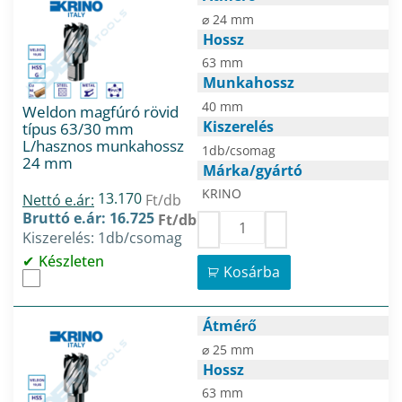
⌀ 24 mm
Hossz
63 mm
Munkahossz
40 mm
Weldon magfúró rövid
Kiszerelés
típus 63/30 mm
L/hasznos munkahossz
1db/csomag
24 mm
Márka/gyártó
KRINO
13.170
Nettó e.ár:
Ft/db
Bruttó e.ár: 16.725
Ft/db
Kiszerelés: 1db/csomag
Készleten
Kosárba
Átmérő
⌀ 25 mm
Hossz
63 mm