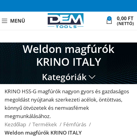
0,00
FT
0
MENÜ
(NETTÓ)
Weldon magfúrók
KRINO ITALY
Kategóriák
KRINO HSS-G magfúrók nagyon gyors és gazdaságos
megoldást nyújtanak szerkezeti acélok, öntöttvas,
könnyű ötvözetek és nemvasfémek
megmunkálásához.
Kezdőlap
Termékek
Fémfúrás
Weldon magfúrók KRINO ITALY