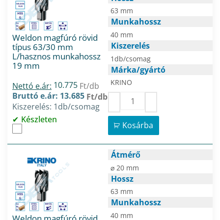
63 mm
Munkahossz
40 mm
Weldon magfúró rövid
Kiszerelés
típus 63/30 mm
L/hasznos munkahossz
1db/csomag
19 mm
Márka/gyártó
KRINO
10.775
Nettó e.ár:
Ft/db
Bruttó e.ár: 13.685
Ft/db
Kiszerelés: 1db/csomag
Készleten
Kosárba
Átmérő
⌀ 20 mm
Hossz
63 mm
Munkahossz
40 mm
Weldon magfúró rövid