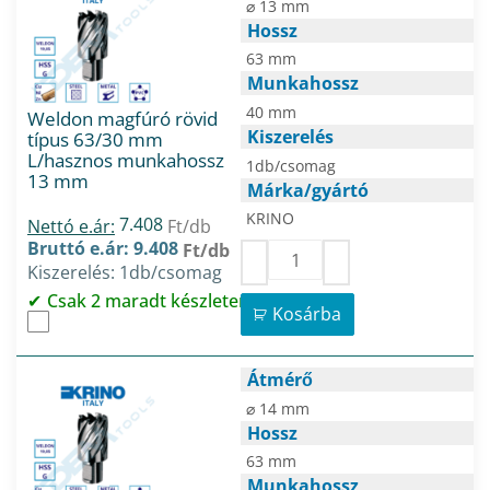
⌀ 13 mm
Hossz
63 mm
Munkahossz
40 mm
Weldon magfúró rövid
Kiszerelés
típus 63/30 mm
L/hasznos munkahossz
1db/csomag
13 mm
Márka/gyártó
KRINO
7.408
Nettó e.ár:
Ft/db
Bruttó e.ár: 9.408
Ft/db
Kiszerelés: 1db/csomag
Csak 2 maradt készleten
Kosárba
Átmérő
⌀ 14 mm
Hossz
63 mm
Munkahossz