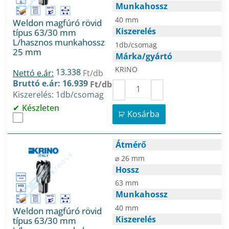
Munkahossz
40 mm
Weldon magfúró rövid
Kiszerelés
típus 63/30 mm
L/hasznos munkahossz
1db/csomag
25 mm
Márka/gyártó
KRINO
13.338
Nettó e.ár:
Ft/db
Bruttó e.ár: 16.939
Ft/db
Kiszerelés: 1db/csomag
Készleten
Kosárba
Átmérő
⌀ 26 mm
Hossz
63 mm
Munkahossz
40 mm
Weldon magfúró rövid
Kiszerelés
típus 63/30 mm