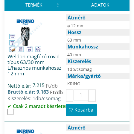
TERMÉK
ADATOK
Átmérő
⌀ 12 mm
Hossz
63 mm
Munkahossz
40 mm
Weldon magfúró rövid
Kiszerelés
típus 63/30 mm
L/hasznos munkahossz
1db/csomag
12 mm
Márka/gyártó
KRINO
7.215
Nettó e.ár:
Ft/db
Bruttó e.ár: 9.163
Ft/db
Kiszerelés: 1db/csomag
Csak 2 maradt készleten
Kosárba
Átmérő