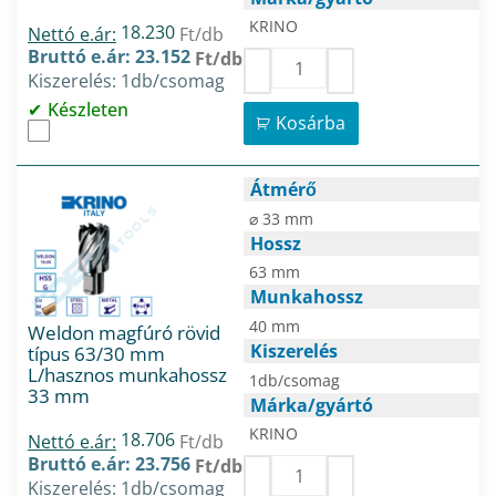
KRINO
18.230
Nettó e.ár:
Ft/db
Bruttó e.ár: 23.152
Ft/db
Kiszerelés: 1db/csomag
Készleten
Kosárba
Átmérő
⌀ 33 mm
Hossz
63 mm
Munkahossz
40 mm
Weldon magfúró rövid
Kiszerelés
típus 63/30 mm
L/hasznos munkahossz
1db/csomag
33 mm
Márka/gyártó
KRINO
18.706
Nettó e.ár:
Ft/db
Bruttó e.ár: 23.756
Ft/db
Kiszerelés: 1db/csomag