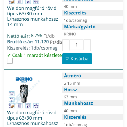
40 mm
Weldon magfúró rövid
Kiszerelés
típus 63/30 mm
L/hasznos munkahossz
1db/csomag
14 mm
Márka/gyártó
KRINO
8.796
Nettó e.ár:
Ft/db
Bruttó e.ár: 11.170
Ft/db
Kiszerelés: 1db/csomag
Csak 1 maradt készleten
Kosárba
Átmérő
⌀ 15 mm
Hossz
63 mm
Munkahossz
40 mm
Weldon magfúró rövid
Kiszerelés
típus 63/30 mm
L/hasznos munkahossz
1db/csomag