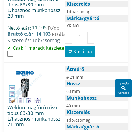
Kiszerelés
típus 63/30 mm
L/hasznos munkahossz
1db/csomag
20 mm
Márka/gyártó
KRINO
11.105
Nettó e.ár:
Ft/db
Bruttó e.ár: 14.103
Ft/db
Kiszerelés: 1db/csomag
Csak 1 maradt készleten
Kosárba
Átmérő
⌀ 21 mm
Hossz
Termék
63 mm
Keresés
Munkahossz
40 mm
Weldon magfúró rövid
Kiszerelés
típus 63/30 mm
L/hasznos munkahossz
1db/csomag
21 mm
Márka/gyártó