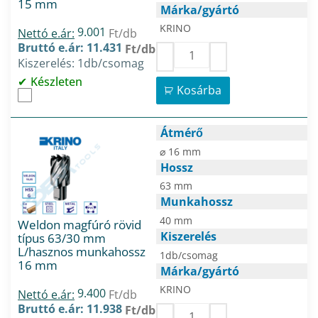
15 mm
Márka/gyártó
KRINO
9.001
Nettó e.ár:
Ft/db
Bruttó e.ár: 11.431
Ft/db
Kiszerelés: 1db/csomag
Készleten
Kosárba
Átmérő
⌀ 16 mm
Hossz
63 mm
Munkahossz
40 mm
Weldon magfúró rövid
Kiszerelés
típus 63/30 mm
L/hasznos munkahossz
1db/csomag
16 mm
Márka/gyártó
KRINO
9.400
Nettó e.ár:
Ft/db
Bruttó e.ár: 11.938
Ft/db