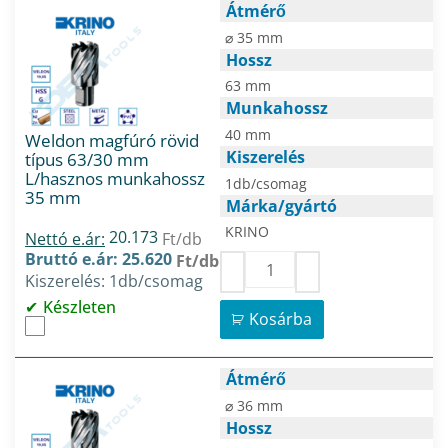
Átmérő
⌀ 35 mm
Hossz
63 mm
Munkahossz
40 mm
Weldon magfúró rövid
Kiszerelés
típus 63/30 mm
L/hasznos munkahossz
1db/csomag
35 mm
Márka/gyártó
KRINO
20.173
Nettó e.ár:
Ft/db
Bruttó e.ár: 25.620
Ft/db
Kiszerelés: 1db/csomag
Készleten
Kosárba
Átmérő
⌀ 36 mm
Hossz