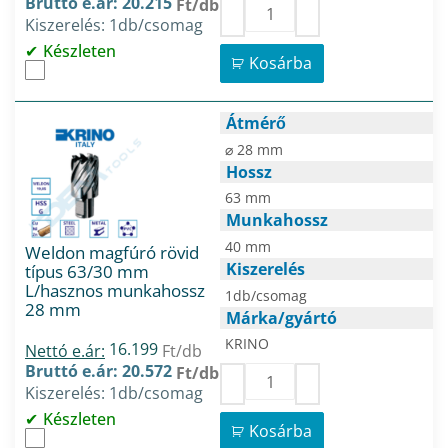
Bruttó e.ár: 20.215
Ft/db
Kiszerelés: 1db/csomag
Készleten
Kosárba
Átmérő
⌀ 28 mm
Hossz
63 mm
Munkahossz
40 mm
Weldon magfúró rövid
Kiszerelés
típus 63/30 mm
L/hasznos munkahossz
1db/csomag
28 mm
Márka/gyártó
KRINO
16.199
Nettó e.ár:
Ft/db
Bruttó e.ár: 20.572
Ft/db
Kiszerelés: 1db/csomag
Készleten
Kosárba