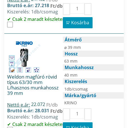
Bruttó e.ár: 27.218
Ft/db
Kiszerelés: 1db/csomag
Csak 2 maradt készleten
Kosárba
Átmérő
⌀ 39 mm
Hossz
63 mm
Munkahossz
40 mm
Weldon magfúró rövid
Kiszerelés
típus 63/30 mm
L/hasznos munkahossz
1db/csomag
39 mm
Márka/gyártó
KRINO
22.072
Nettó e.ár:
Ft/db
Bruttó e.ár: 28.031
Ft/db
Kiszerelés: 1db/csomag
Csak 2 maradt készleten
Kosárba