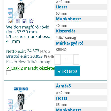
⌀ 41 mm
Hossz
63 mm
Munkahossz
40 mm
Weldon magfúró rövid
Kiszerelés
típus 63/30 mm
L/hasznos munkahossz
1db/csomag
41 mm
Márka/gyártó
KRINO
24.373
Nettó e.ár:
Ft/db
Bruttó e.ár: 30.953
Ft/db
Kiszerelés: 1db/csomag
Csak 2 maradt készleten
Kosárba
Átmérő
⌀ 42 mm
Hossz
63 mm
Munkahossz