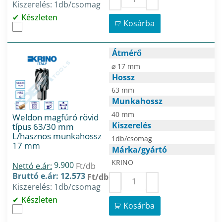
Kiszerelés: 1db/csomag
Készleten
Kosárba
Átmérő
⌀ 17 mm
Hossz
63 mm
Munkahossz
40 mm
Weldon magfúró rövid
Kiszerelés
típus 63/30 mm
L/hasznos munkahossz
1db/csomag
17 mm
Márka/gyártó
KRINO
9.900
Nettó e.ár:
Ft/db
Bruttó e.ár: 12.573
Ft/db
Kiszerelés: 1db/csomag
Készleten
Kosárba