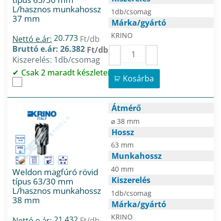
L/hasznos munkahossz
1db/csomag
37 mm
Márka/gyártó
KRINO
20.773
Nettó e.ár:
Ft/db
Bruttó e.ár: 26.382
Ft/db
Kiszerelés: 1db/csomag
Csak 2 maradt készleten
Kosárba
Átmérő
⌀ 38 mm
Hossz
63 mm
Munkahossz
40 mm
Weldon magfúró rövid
Kiszerelés
típus 63/30 mm
L/hasznos munkahossz
1db/csomag
38 mm
Márka/gyártó
KRINO
21.432
Nettó e.ár:
Ft/db