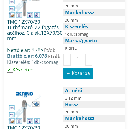
70 mm
Munkahossz
30 mm
TMC 12X70/30
Kiszerelés
Turbómaró, Z2 fogazás,
acélhoz, C alak,12X70/30
1db/csomag
mm
Márka/gyártó
KRINO
4.786
Nettó e.ár:
Ft/db
Bruttó e.ár: 6.078
Ft/db
Kiszerelés: 1db/csomag
Készleten
Kosárba
Átmérő
⌀ 12 mm
Hossz
70 mm
Munkahossz
30 mm
TMC 12X70/30