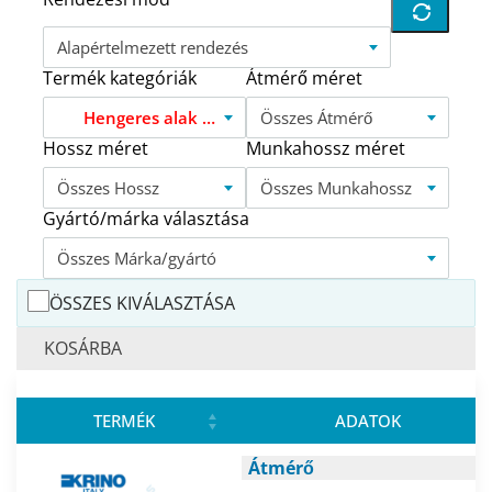
Alapértelmezett rendezés
Termék kategóriák
Átmérő méret
Hengeres alak gömb véggel TMC
Összes Átmérő
Hossz méret
Munkahossz méret
Összes Hossz
Összes Munkahossz
Gyártó/márka választása
Összes Márka/gyártó
ÖSSZES KIVÁLASZTÁSA
KOSÁRBA
TERMÉK
ADATOK
Átmérő