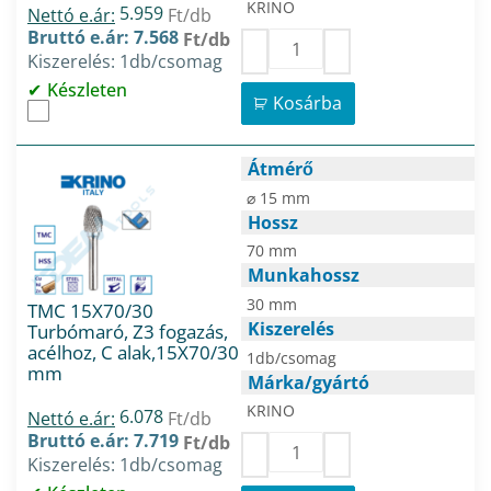
KRINO
5.959
Nettó e.ár:
Ft/db
Bruttó e.ár: 7.568
Ft/db
Kiszerelés: 1db/csomag
Készleten
Kosárba
Átmérő
⌀ 15 mm
Hossz
70 mm
Munkahossz
30 mm
TMC 15X70/30
Kiszerelés
Turbómaró, Z3 fogazás,
acélhoz, C alak,15X70/30
1db/csomag
mm
Márka/gyártó
KRINO
6.078
Nettó e.ár:
Ft/db
Bruttó e.ár: 7.719
Ft/db
Kiszerelés: 1db/csomag