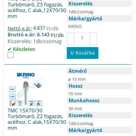
Kiszerelés
Turbómaró, Z3 fogazás,
acélhoz, C alak,12X70/30
1db/csomag
mm
Márka/gyártó
KRINO
4.837
Nettó e.ár:
Ft/db
Bruttó e.ár: 6.143
Ft/db
Kiszerelés: 1db/csomag
Készleten
Kosárba
Átmérő
⌀ 15 mm
Hossz
70 mm
Munkahossz
30 mm
TMC 15X70/30
Kiszerelés
Turbómaró, Z2 fogazás,
acélhoz, C alak,15X70/30
1db/csomag
mm
Márka/gyártó