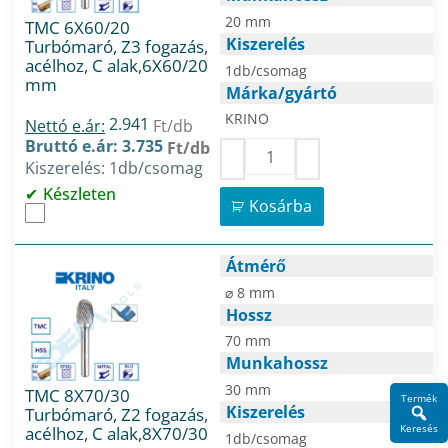
20 mm
TMC 6X60/20
Kiszerelés
Turbómaró, Z3 fogazás,
acélhoz, C alak,6X60/20
1db/csomag
mm
Márka/gyártó
KRINO
2.941
Nettó e.ár:
Ft/db
Bruttó e.ár: 3.735
Ft/db
Kiszerelés: 1db/csomag
Készleten
Kosárba
Átmérő
⌀ 8 mm
Hossz
70 mm
Munkahossz
30 mm
TMC 8X70/30
Termék
Kiszerelés
Turbómaró, Z2 fogazás,
Keresés
acélhoz, C alak,8X70/30
1db/csomag