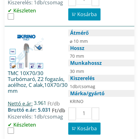
Kiszerelés: 1db/csomag
Készleten
Kosárba
Átmérő
⌀ 10 mm
Hossz
70 mm
Munkahossz
30 mm
TMC 10X70/30
Kiszerelés
Turbómaró, Z2 fogazás,
acélhoz, C alak,10X70/30
1db/csomag
mm
Márka/gyártó
KRINO
3.961
Nettó e.ár:
Ft/db
Bruttó e.ár: 5.031
Ft/db
Kiszerelés: 1db/csomag
Készleten
Kosárba