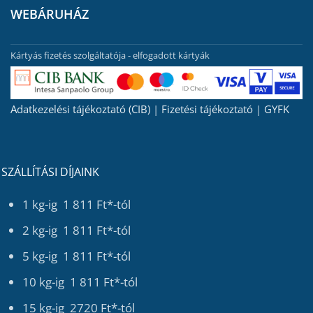
WEBÁRUHÁZ
Kártyás fizetés szolgáltatója - elfogadott kártyák
Adatkezelési tájékoztató (CIB)
|
Fizetési tájékoztató
|
GYFK
SZÁLLÍTÁSI DÍJAINK
1 kg-ig 1 811 Ft*-tól
2 kg-ig 1 811 Ft*-tól
5 kg-ig 1 811 Ft*-tól
10 kg-ig 1 811 Ft*-tól
15 kg-ig 2720 Ft*-tól