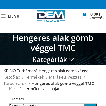
0,00
FT
0
MENÜ
(NETTÓ)
Hengeres alak gömb
véggel TMC
Kategóriák
KRINO Turbómaró Hengeres alak gömb véggel
Kezdőlap
Termékek
Marás-süllyesztés
Turbómarók
Hengeres alak gömb véggel TMC
Keresés termék neve alapján
Rendezési mód