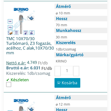
Átmérő
⌀ 10 mm
Hossz
70 mm
Munkahossz
30 mm
TMC 10X70/30
Kiszerelés
Turbómaró, Z3 fogazás,
acélhoz, C alak,10X70/30
1db/csomag
mm
Márka/gyártó
KRINO
4.749
Nettó e.ár:
Ft/db
Bruttó e.ár: 6.031
Ft/db
Kiszerelés: 1db/csomag
Készleten
Kosárba
Átmérő
⌀ 12 mm
Hossz