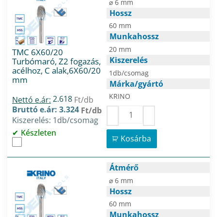
⌀ 6 mm
Hossz
60 mm
Munkahossz
20 mm
TMC 6X60/20
Kiszerelés
Turbómaró, Z2 fogazás,
acélhoz, C alak,6X60/20
1db/csomag
mm
Márka/gyártó
KRINO
2.618
Nettó e.ár:
Ft/db
Bruttó e.ár: 3.324
Ft/db
Kiszerelés: 1db/csomag
Készleten
Kosárba
Átmérő
⌀ 6 mm
Hossz
60 mm
Munkahossz