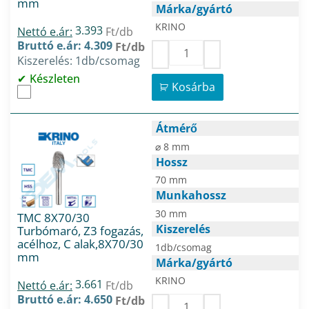
mm
Márka/gyártó
KRINO
3.393
Nettó e.ár:
Ft/db
Bruttó e.ár: 4.309
Ft/db
Kiszerelés: 1db/csomag
Készleten
Kosárba
Átmérő
⌀ 8 mm
Hossz
70 mm
Munkahossz
30 mm
TMC 8X70/30
Kiszerelés
Turbómaró, Z3 fogazás,
acélhoz, C alak,8X70/30
1db/csomag
mm
Márka/gyártó
KRINO
3.661
Nettó e.ár:
Ft/db
Bruttó e.ár: 4.650
Ft/db