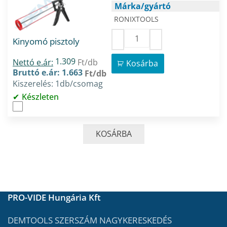
Márka/gyártó
RONIXTOOLS
Kinyomó pisztoly
1.309
Nettó e.ár:
Ft/db
Kosárba
Bruttó e.ár: 1.663
Ft/db
Kiszerelés: 1db/csomag
Készleten
KOSÁRBA
PRO-VIDE Hungária Kft
DEMTOOLS SZERSZÁM NAGYKERESKEDÉS