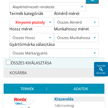
Alapértelmezett rendezés
Termék kategóriák
Átmérő méret
Kinyomó pisztoly
Összes Átmérő
Hossz méret
Munkahossz méret
Összes Hossz
Összes Munkahossz
Gyártó/márka választása
Összes Márka/gyártó
ÖSSZES KIVÁLASZTÁSA
Termék
KOSÁRBA
Keresés
TERMÉK
ADATOK
Kiszerelés
1db/csomag