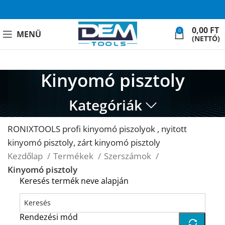
0,00
FT
0
MENÜ
(NETTÓ)
Kinyomó pisztoly
Kategóriák
RONIXTOOLS profi kinyomó piszolyok , nyitott
kinyomó pisztoly, zárt kinyomó pisztoly
Kezdőlap
Termékek
Szerszámok
Kinyomó pisztoly
Keresés termék neve alapján
Rendezési mód