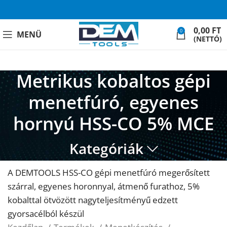
0,00
FT
0
MENÜ
(NETTÓ)
Metrikus kobaltos gépi
menetfúró, egyenes
hornyú HSS-CO 5% MCE
Kategóriák
A DEMTOOLS HSS-CO gépi menetfúró megerősített
szárral, egyenes horonnyal, átmenő furathoz, 5%
kobalttal ötvözött nagyteljesítményű edzett
gyorsacélból készül