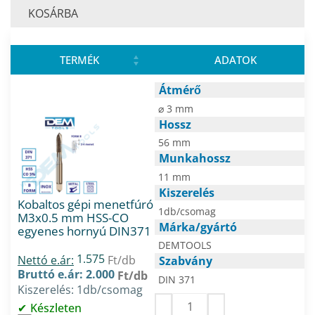
KOSÁRBA
TERMÉK
ADATOK
Átmérő
⌀ 3 mm
Hossz
56 mm
Munkahossz
11 mm
Kiszerelés
Kobaltos gépi menetfúró
1db/csomag
M3x0.5 mm HSS-CO
Márka/gyártó
egyenes hornyú DIN371
DEMTOOLS
1.575
Nettó e.ár:
Ft/db
Szabvány
Bruttó e.ár: 2.000
Ft/db
DIN 371
Kiszerelés: 1db/csomag
Készleten