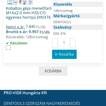
Kiszerelés
Kobaltos gépi menetfúró
1db/csomag
M16x2.0 mm HSS-CO
Márka/gyártó
egyenes hornyú DIN376
DEMTOOLS
7.840
Nettó e.ár:
Ft/db
Szabvány
Bruttó e.ár: 9.957
Ft/db
DIN 376
Kiszerelés: 1db/csomag
Készleten
Kosárba
KOSÁRBA
PRO-VIDE Hungária Kft
DEMTOOLS SZERSZÁM NAGYKERESKEDÉS