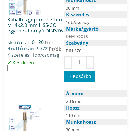
Munkahossz
30 mm
Kiszerelés
Kobaltos gépi menetfúró
1db/csomag
M14x2.0 mm HSS-CO
Márka/gyártó
egyenes hornyú DIN376
DEMTOOLS
6.120
Nettó e.ár:
Ft/db
Szabvány
Bruttó e.ár: 7.772
Ft/db
DIN 376
Kiszerelés: 1db/csomag
Készleten
Kosárba
Átmérő
⌀ 16 mm
Hossz
110 mm
Munkahossz
30 mm