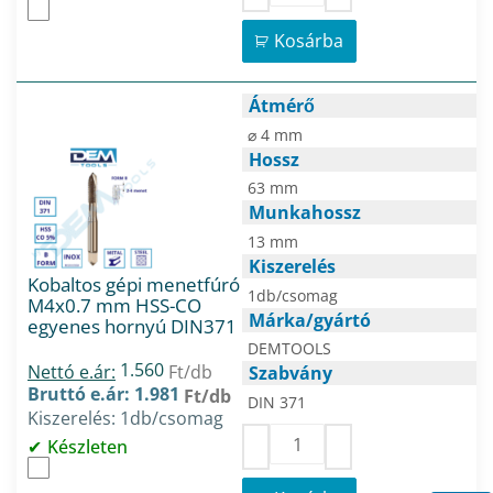
Kosárba
Átmérő
⌀ 4 mm
Hossz
63 mm
Munkahossz
13 mm
Kiszerelés
Kobaltos gépi menetfúró
1db/csomag
M4x0.7 mm HSS-CO
Márka/gyártó
egyenes hornyú DIN371
DEMTOOLS
1.560
Nettó e.ár:
Ft/db
Szabvány
Bruttó e.ár: 1.981
Ft/db
DIN 371
Kiszerelés: 1db/csomag
Készleten