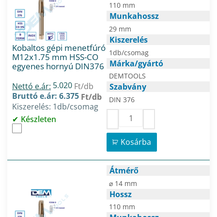
110 mm
Munkahossz
29 mm
Kiszerelés
Kobaltos gépi menetfúró
1db/csomag
M12x1.75 mm HSS-CO
Márka/gyártó
egyenes hornyú DIN376
DEMTOOLS
5.020
Nettó e.ár:
Ft/db
Szabvány
Bruttó e.ár: 6.375
Ft/db
DIN 376
Kiszerelés: 1db/csomag
Készleten
Kosárba
Átmérő
⌀ 14 mm
Hossz
110 mm