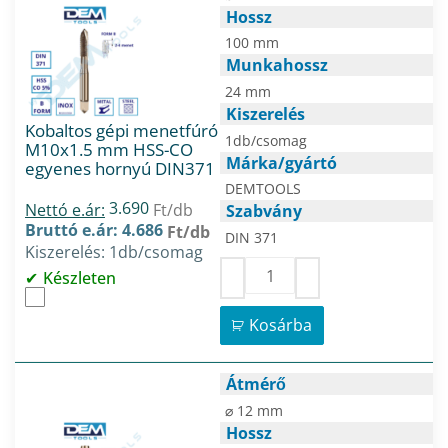
Hossz
100 mm
Munkahossz
24 mm
Kiszerelés
Kobaltos gépi menetfúró
1db/csomag
M10x1.5 mm HSS-CO
Márka/gyártó
egyenes hornyú DIN371
DEMTOOLS
3.690
Nettó e.ár:
Ft/db
Szabvány
Bruttó e.ár: 4.686
Ft/db
DIN 371
Kiszerelés: 1db/csomag
Készleten
Kosárba
Átmérő
⌀ 12 mm
Hossz