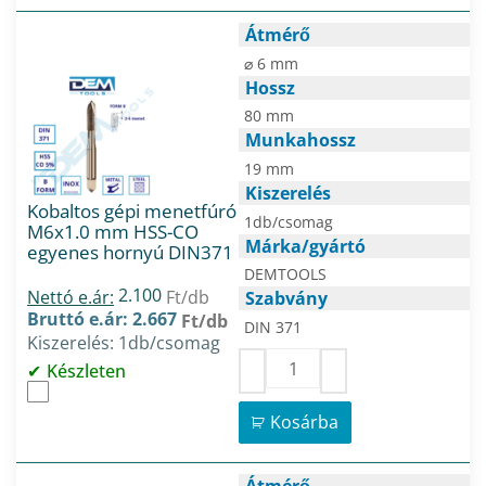
Átmérő
⌀ 6 mm
Hossz
80 mm
Munkahossz
19 mm
Kiszerelés
Kobaltos gépi menetfúró
1db/csomag
M6x1.0 mm HSS-CO
Márka/gyártó
egyenes hornyú DIN371
DEMTOOLS
2.100
Nettó e.ár:
Ft/db
Szabvány
Bruttó e.ár: 2.667
Ft/db
DIN 371
Kiszerelés: 1db/csomag
Készleten
Kosárba
Átmérő