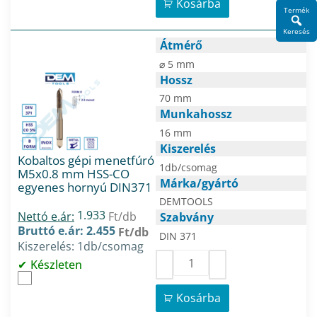
Kosárba
Termék
Keresés
Átmérő
⌀ 5 mm
Hossz
70 mm
Munkahossz
16 mm
Kiszerelés
Kobaltos gépi menetfúró
1db/csomag
M5x0.8 mm HSS-CO
Márka/gyártó
egyenes hornyú DIN371
DEMTOOLS
1.933
Nettó e.ár:
Ft/db
Szabvány
Bruttó e.ár: 2.455
Ft/db
DIN 371
Kiszerelés: 1db/csomag
Készleten
Kosárba