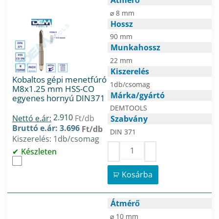
⌀ 8 mm
Hossz
90 mm
Munkahossz
22 mm
Kiszerelés
Kobaltos gépi menetfúró
1db/csomag
M8x1.25 mm HSS-CO
Márka/gyártó
egyenes hornyú DIN371
DEMTOOLS
2.910
Nettó e.ár:
Ft/db
Szabvány
Bruttó e.ár: 3.696
Ft/db
DIN 371
Kiszerelés: 1db/csomag
Készleten
Kosárba
Átmérő
⌀ 10 mm