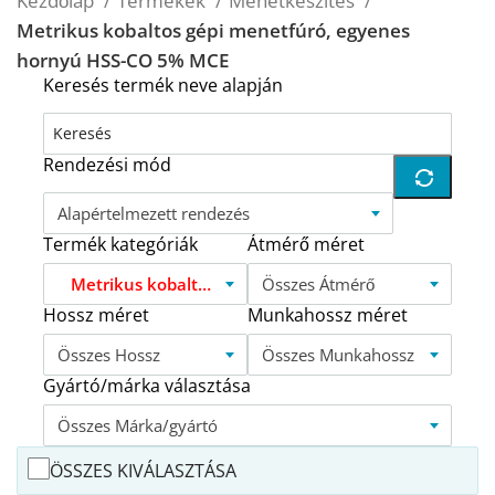
Kezdőlap
Termékek
Menetkészítés
Metrikus kobaltos gépi menetfúró, egyenes
hornyú HSS-CO 5% MCE
Keresés termék neve alapján
Rendezési mód
Alapértelmezett rendezés
Termék kategóriák
Átmérő méret
Metrikus kobaltos gépi menetfúró, egyenes hornyú HSS-CO 5% MCE
Összes Átmérő
Hossz méret
Munkahossz méret
Összes Hossz
Összes Munkahossz
Gyártó/márka választása
Összes Márka/gyártó
ÖSSZES KIVÁLASZTÁSA