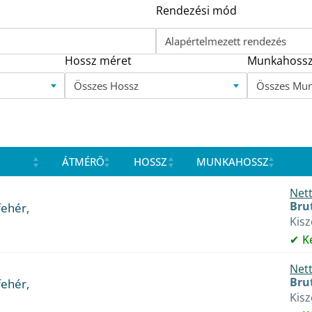
Rendezési mód
Alapértelmezett rendezés
Hossz méret
Munkahossz
Összes Hossz
Összes Mu
ÁTMÉRŐ
HOSSZ
MUNKAHOSSZ
Nett
Brut
fehér,
Kis
K
Nett
Brut
fehér,
Kis