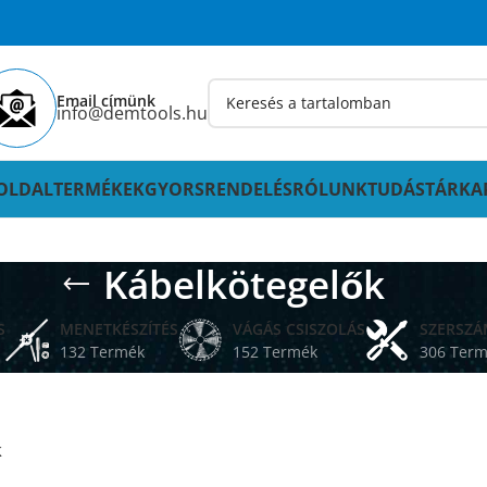
Email címünk
info@demtools.hu
OLDAL
TERMÉKEK
GYORSRENDELÉS
RÓLUNK
TUDÁSTÁR
KA
Kábelkötegelők
S
MENETKÉSZÍTÉS
VÁGÁS CSISZOLÁS
SZERSZ
132 Termék
152 Termék
306 Ter
k