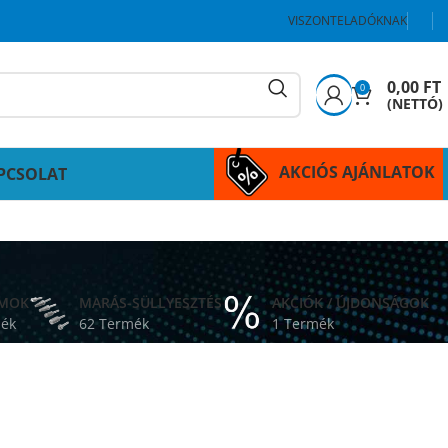
VISZONTELADÓKNAK
0,00
FT
0
(NETTÓ)
AKCIÓS AJÁNLATOK
PCSOLAT
ÁMOK
MARÁS-SÜLLYESZTÉS
AKCIÓK / ÚJDONSÁGOK
mék
62 Termék
1 Termék