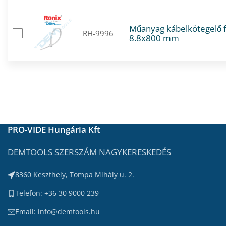
Műanyag kábelkötegelő 
RH-9996
8.8x800 mm
PRO-VIDE Hungária Kft
DEMTOOLS SZERSZÁM NAGYKERESKEDÉS
8360 Keszthely, Tompa Mihály u. 2.
Telefon: +36 30 9000 239
Email: info@demtools.hu