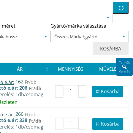
 méret
Gyártó/márka választása
nkahossz
Összes Márka/gyártó
KOSÁRBA
Termék
ÁR
MENNYISÉG
MŰVELET
Keresés
162
ó e.ár:
Ft/db
tó e.ár: 206
Ft/db
Kosárba
zerelés: 1db/csomag
észleten
266
ó e.ár:
Ft/db
tó e.ár: 338
Ft/db
Kosárba
zerelés: 1db/csomag