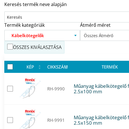
Keresés termék neve alapján
Termék kategóriák
Átmérő méret
Kábelkötegelők
Összes Átmérő
ÖSSZES KIVÁLASZTÁSA
KÉP
CIKKSZÁM
TERMÉK
Műanyag kábelkötegelő 
RH-9990
2.5x100 mm
Műanyag kábelkötegelő 
RH-9991
2.5x150 mm