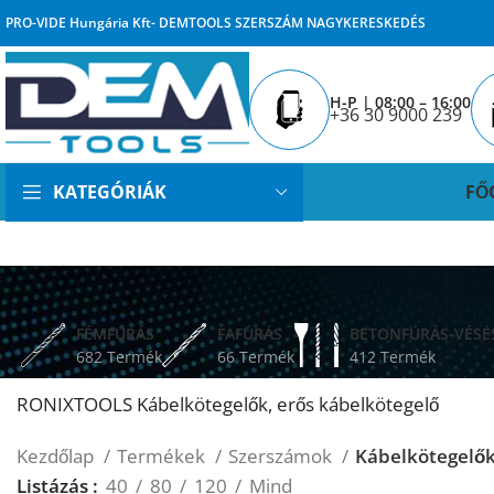
PRO-VIDE Hungária Kft- DEMTOOLS SZERSZÁM NAGYKERESKEDÉS
H-P | 08:00 – 16:00
+36 30 9000 239
FŐ
KATEGÓRIÁK
FÉMFÚRÁS
FAFÚRÁS
BETONFÚRÁS-VÉSÉ
682 Termék
66 Termék
412 Termék
RONIXTOOLS Kábelkötegelők, erős kábelkötegelő
Kezdőlap
Termékek
Szerszámok
Kábelkötegelő
Listázás
40
80
120
Mind