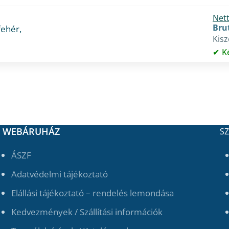
Nett
Brut
fehér,
Kisz
K
WEBÁRUHÁZ
SZ
ÁSZF
Adatvédelmi tájékoztató
Elállási tájékoztató – rendelés lemondása
Kedvezmények / Szállítási információk