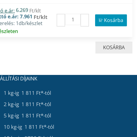
6.269
ó e.ár:
Ft/klt
tó e.ár: 7.961
Ft/klt
Kosárba
erelés: 1db/készlet
észleten
KOSÁRBA
ÁLLÍTÁSI DÍJAINK
1 kg-ig 1 811 Ft*-tól
2 kg-ig 1 811 Ft*-tól
5 kg-ig 1 811 Ft*-tól
10 kg-ig 1 811 Ft*-tól