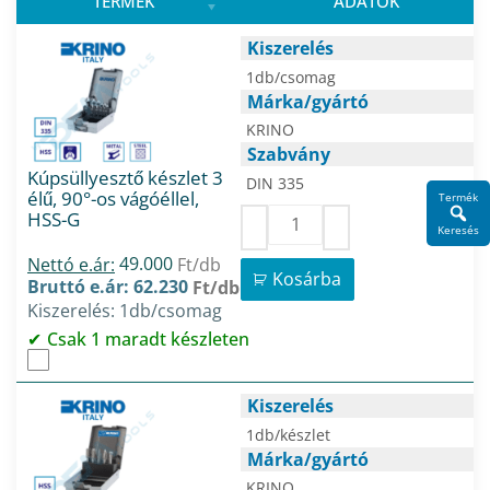
TERMÉK
ADATOK
Kiszerelés
1db/csomag
Márka/gyártó
KRINO
Szabvány
Kúpsüllyesztő készlet 3
DIN 335
élű, 90°-os vágóéllel,
Termék
HSS-G
Keresés
49.000
Nettó e.ár:
Ft/db
Kosárba
Bruttó e.ár: 62.230
Ft/db
Kiszerelés: 1db/csomag
Csak 1 maradt készleten
Kiszerelés
1db/készlet
Márka/gyártó
KRINO