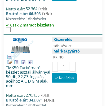
52.364
Nettó e.ár:
Ft/klt
Bruttó e.ár: 66.503
Ft/klt
Kiszerelés: 1db/készlet
Csak 2 maradt készleten
Kiszerelés
1db/készlet
Márka/gyártó
KRINO
TMK50 Turbómaró
készlet asztali állvánnyal
50 db, Z2,Z3 fogazás,
Kosárba
acélhoz A C D G M alak,
mm
270.135
Nettó e.ár:
Ft/klt
Bruttó e.ár: 343.071
Ft/klt
Kiszerelés: 1db/készlet