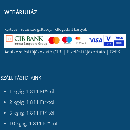
WEBÁRUHÁZ
Kártyás fizetés szolgáltatója - elfogadott kártyák
Adatkezelési tájékoztató (CIB)
|
Fizetési tájékoztató
|
GYFK
SZÁLLÍTÁSI DÍJAINK
1 kg-ig 1 811 Ft*-tól
2 kg-ig 1 811 Ft*-tól
5 kg-ig 1 811 Ft*-tól
10 kg-ig 1 811 Ft*-tól