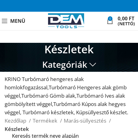
0,00
FT
0
MENÜ
(NETTÓ)
Készletek
Kategóriák
KRINO Turbómaró hengeres alak
homlokfogazással,Turbómaró Hengeres alak gömb
véggel,Turbómaró Gömb alak,Turbómaró Ives alak
gömbölyített véggel,Turbómaró Kúpos alak hegyes
véggel, Turbómaró készletek, Kúpsüllyesztő készlet.
Kezdőlap
Termékek
Marás-süllyesztés
Készletek
Keresés termék neve alapján