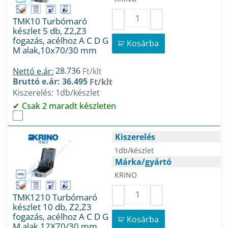
TMK10 Turbómaró
készlet 5 db, Z2,Z3
fogazás, acélhoz A C D G
Kosárba
M alak,10x70/30 mm
28.736
Nettó e.ár:
Ft/klt
Bruttó e.ár: 36.495
Ft/klt
Kiszerelés: 1db/készlet
Csak 2 maradt készleten
Kiszerelés
1db/készlet
Márka/gyártó
KRINO
TMK1210 Turbómaró
készlet 10 db, Z2,Z3
fogazás, acélhoz A C D G
Kosárba
M alak,12X70/30 mm