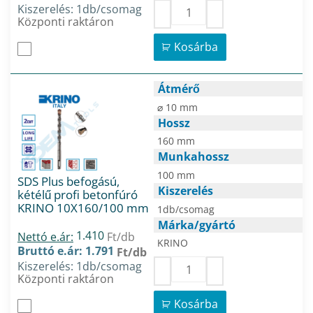
Kiszerelés: 1db/csomag
Központi raktáron
Kosárba
Átmérő
⌀ 10 mm
Hossz
160 mm
Munkahossz
100 mm
SDS Plus befogású,
Kiszerelés
kétélű profi betonfúró
KRINO 10X160/100 mm
1db/csomag
Márka/gyártó
1.410
Nettó e.ár:
Ft/db
KRINO
Bruttó e.ár: 1.791
Ft/db
Kiszerelés: 1db/csomag
Központi raktáron
Kosárba