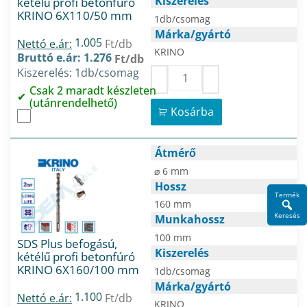
Kiszerelés
kétélű profi betonfúró
KRINO 6X110/50 mm
1db/csomag
Márka/gyártó
1.005
Nettó e.ár:
Ft/db
KRINO
Bruttó e.ár: 1.276
Ft/db
Kiszerelés: 1db/csomag
Csak 2 maradt készleten
(utánrendelhető)
Kosárba
Átmérő
⌀ 6 mm
Hossz
Termék
160 mm
Keresés
Munkahossz
100 mm
SDS Plus befogású,
Kiszerelés
kétélű profi betonfúró
KRINO 6X160/100 mm
1db/csomag
Márka/gyártó
1.100
Nettó e.ár:
Ft/db
KRINO