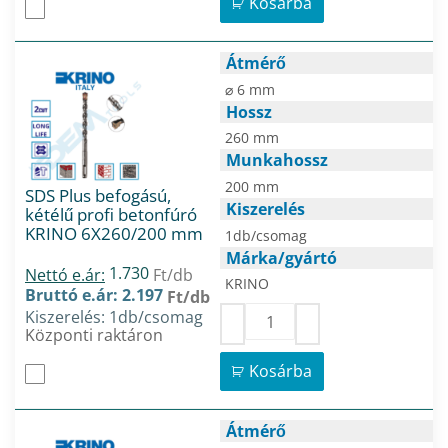
Kosárba
Átmérő
⌀ 6 mm
Hossz
260 mm
Munkahossz
200 mm
SDS Plus befogású,
Kiszerelés
kétélű profi betonfúró
KRINO 6X260/200 mm
1db/csomag
Márka/gyártó
1.730
Nettó e.ár:
Ft/db
KRINO
Bruttó e.ár: 2.197
Ft/db
Kiszerelés: 1db/csomag
Központi raktáron
Kosárba
Átmérő