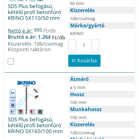
50 mm
SDS Plus befogású,
Kiszerelés
kétélű profi betonfúró
KRINO 5X110/50 mm
1db/csomag
Márka/gyártó
995
Nettó e.ár:
Ft/db
KRINO
Bruttó e.ár: 1.264
Ft/db
Kiszerelés: 1db/csomag
Központi raktáron
Kosárba
Átmérő
⌀ 5 mm
Hossz
160 mm
Munkahossz
100 mm
SDS Plus befogású,
Kiszerelés
kétélű profi betonfúró
KRINO 5X160/100 mm
1db/csomag