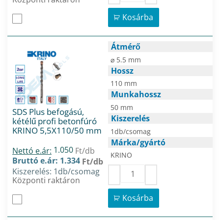
Kosárba
Átmérő
⌀ 5.5 mm
Hossz
110 mm
Munkahossz
50 mm
SDS Plus befogású,
Kiszerelés
kétélű profi betonfúró
KRINO 5,5X110/50 mm
1db/csomag
Márka/gyártó
1.050
Nettó e.ár:
Ft/db
KRINO
Bruttó e.ár: 1.334
Ft/db
Kiszerelés: 1db/csomag
Központi raktáron
Kosárba