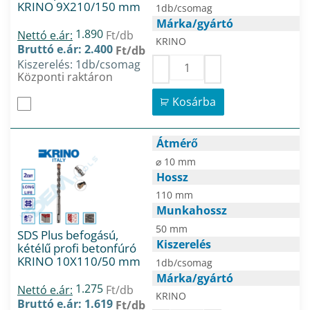
KRINO 9X210/150 mm
1db/csomag
Márka/gyártó
1.890
Nettó e.ár:
Ft/db
KRINO
Bruttó e.ár: 2.400
Ft/db
Kiszerelés: 1db/csomag
Központi raktáron
Kosárba
Átmérő
⌀ 10 mm
Hossz
110 mm
Munkahossz
50 mm
SDS Plus befogású,
Kiszerelés
kétélű profi betonfúró
KRINO 10X110/50 mm
1db/csomag
Márka/gyártó
1.275
Nettó e.ár:
Ft/db
KRINO
Bruttó e.ár: 1.619
Ft/db