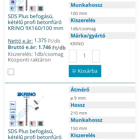
Munkahossz
100 mm
SDS Plus befogású,
Kiszerelés
kétélű profi betonfúró
KRINO 9X160/100 mm
1db/csomag
Márka/gyártó
1.375
Nettó e.ár:
Ft/db
KRINO
Bruttó e.ár: 1.746
Ft/db
Kiszerelés: 1db/csomag
Központi raktáron
Kosárba
Átmérő
⌀ 9 mm
Hossz
210 mm
Munkahossz
150 mm
SDS Plus befogású,
Kiszerelés
kétélű profi betonfúró