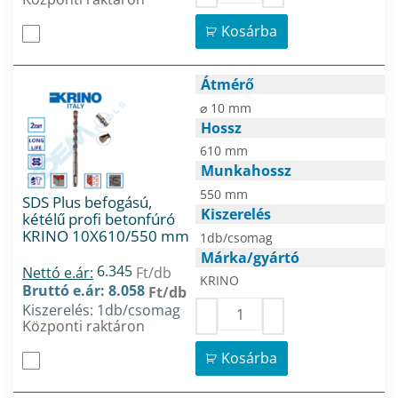
Kosárba
Átmérő
⌀ 10 mm
Hossz
610 mm
Munkahossz
550 mm
SDS Plus befogású,
Kiszerelés
kétélű profi betonfúró
KRINO 10X610/550 mm
1db/csomag
Márka/gyártó
6.345
Nettó e.ár:
Ft/db
KRINO
Bruttó e.ár: 8.058
Ft/db
Kiszerelés: 1db/csomag
Központi raktáron
Kosárba