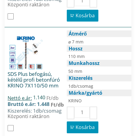
Központi raktáron
Kosárba
Átmérő
⌀ 7 mm
Hossz
110 mm
Munkahossz
50 mm
SDS Plus befogású,
Kiszerelés
kétélű profi betonfúró
KRINO 7X110/50 mm
1db/csomag
Márka/gyártó
1.140
Nettó e.ár:
Ft/db
KRINO
Bruttó e.ár: 1.448
Ft/db
Kiszerelés: 1db/csomag
Központi raktáron
Kosárba