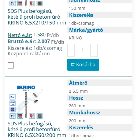
Munkahossz
150 mm
SDS Plus befogású,
Kiszerelés
kétélű profi betonfúró
KRINO 6,5X210/150 mm
1db/csomag
Márka/gyártó
1.580
Nettó e.ár:
Ft/db
KRINO
Bruttó e.ár: 2.007
Ft/db
Kiszerelés: 1db/csomag
Központi raktáron
Kosárba
Átmérő
⌀ 6.5 mm
Hossz
260 mm
Munkahossz
200 mm
SDS Plus befogású,
Kiszerelés
kétélű profi betonfúró
KRINO 6,5X260/200 mm
1db/csomag