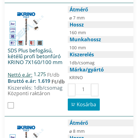
Átmérő
⌀ 7 mm
Hossz
160 mm
Munkahossz
100 mm
SDS Plus befogású,
Kiszerelés
kétélű profi betonfúró
KRINO 7X160/100 mm
1db/csomag
Márka/gyártó
1.275
Nettó e.ár:
Ft/db
KRINO
Bruttó e.ár: 1.619
Ft/db
Kiszerelés: 1db/csomag
Központi raktáron
Kosárba
Átmérő
⌀ 8 mm
Hossz