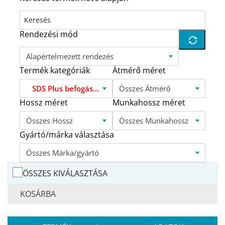
Rendezési mód
Alapértelmezett rendezés
Termék kategóriák
Átmérő méret
SDS Plus befogású, kétélű profi betonfúró KPE
Összes Átmérő
Hossz méret
Munkahossz méret
Összes Hossz
Összes Munkahossz
Gyártó/márka választása
Összes Márka/gyártó
ÖSSZES KIVÁLASZTÁSA
KOSÁRBA