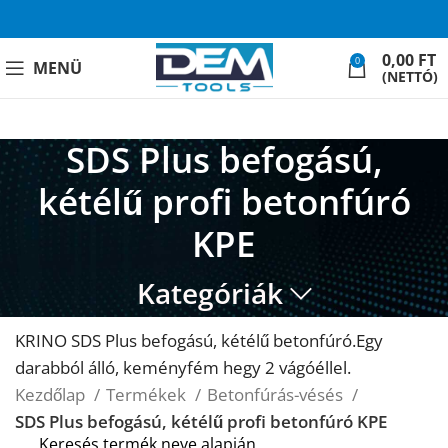
0,00
FT
0
MENÜ
(NETTÓ)
SDS Plus befogású,
kétélű profi betonfúró
KPE
Kategóriák
KRINO SDS Plus befogású, kétélű betonfúró.Egy
darabból álló, keményfém hegy 2 vágóéllel.
Kezdőlap
Termékek
Betonfúrás-vésés
SDS Plus befogású, kétélű profi betonfúró KPE
Keresés termék neve alapján