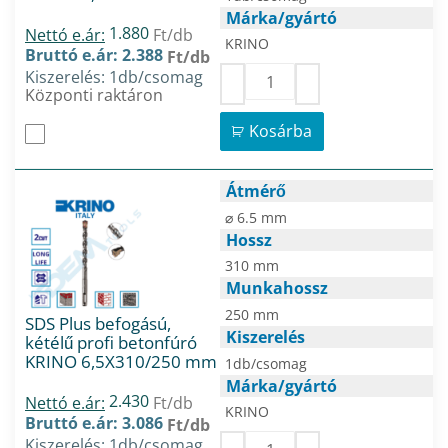
Márka/gyártó
1.880
Nettó e.ár:
Ft/db
KRINO
Bruttó e.ár: 2.388
Ft/db
Kiszerelés: 1db/csomag
Központi raktáron
Kosárba
Átmérő
⌀ 6.5 mm
Hossz
310 mm
Munkahossz
250 mm
SDS Plus befogású,
Kiszerelés
kétélű profi betonfúró
KRINO 6,5X310/250 mm
1db/csomag
Márka/gyártó
2.430
Nettó e.ár:
Ft/db
KRINO
Bruttó e.ár: 3.086
Ft/db
Kiszerelés: 1db/csomag