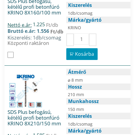
SDS Plus befogású,
Kiszerelés
kétélű profi betonfúró
KRINO 8X160/100 mm
1db/csomag
Márka/gyártó
1.225
Nettó e.ár:
Ft/db
KRINO
Bruttó e.ár: 1.556
Ft/db
Kiszerelés: 1db/csomag
Központi raktáron
Kosárba
Átmérő
⌀ 8 mm
Hossz
210 mm
Munkahossz
150 mm
SDS Plus befogású,
Kiszerelés
kétélű profi betonfúró
KRINO 8X210/150 mm
1db/csomag
Márka/gyártó