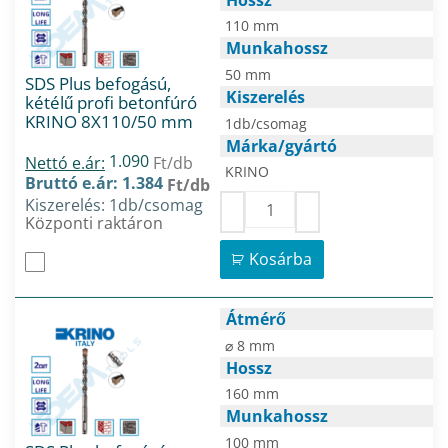
110 mm
Munkahossz
50 mm
SDS Plus befogású,
Kiszerelés
kétélű profi betonfúró
KRINO 8X110/50 mm
1db/csomag
Márka/gyártó
1.090
Nettó e.ár:
Ft/db
KRINO
Bruttó e.ár: 1.384
Ft/db
Kiszerelés: 1db/csomag
Központi raktáron
Kosárba
Átmérő
⌀ 8 mm
Hossz
160 mm
Munkahossz
100 mm