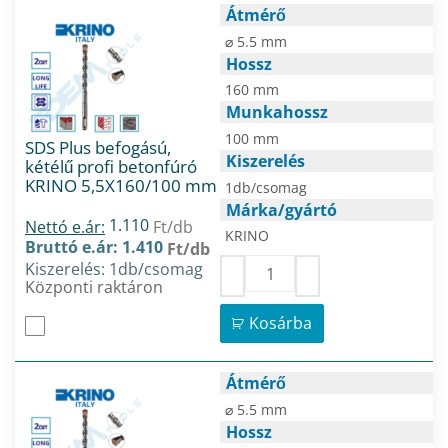
Átmérő
⌀ 5.5 mm
Hossz
160 mm
Munkahossz
100 mm
SDS Plus befogású,
Kiszerelés
kétélű profi betonfúró
KRINO 5,5X160/100 mm
1db/csomag
Márka/gyártó
1.110
Nettó e.ár:
Ft/db
KRINO
Bruttó e.ár: 1.410
Ft/db
Kiszerelés: 1db/csomag
Központi raktáron
Kosárba
Átmérő
⌀ 5.5 mm
Hossz