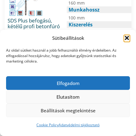
160 mm
Munkahossz
100 mm
SDS Plus befogású,
Kiszerelés
kétélű profi betonfúró
KRINO 11X160/100 mm
1db/csomag
Sütibeállítások
Márka/gyártó
1.570
Nettó e.ár:
Ft/db
KRINO
Bruttó e.ár: 1.994
Az oldal sütiket használ a jobb felhasználói élmény érdekében. Az
Ft/db
elfogadással hozzájárulsz, hogy adatokat gyűjtsünk statisztikai és
Kiszerelés: 1db/csomag
marketing célokra.
Központi raktáron
Kosárba
Elfogadom
Átmérő
Elutasítom
⌀ 11 mm
Hossz
Beállítások megtekintése
210 mm
Munkahossz
0
Cookie Policy
Adatvédelmi tájékoztató
150 mm
SDS Plus befogású,
báruház
Kosár
Fiókom