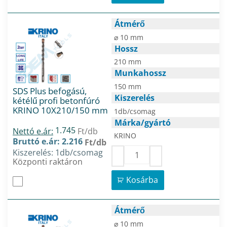
Átmérő
⌀ 10 mm
Hossz
210 mm
Munkahossz
150 mm
SDS Plus befogású,
Kiszerelés
kétélű profi betonfúró
KRINO 10X210/150 mm
1db/csomag
Márka/gyártó
1.745
Nettó e.ár:
Ft/db
KRINO
Bruttó e.ár: 2.216
Ft/db
Kiszerelés: 1db/csomag
Központi raktáron
Kosárba
Átmérő
⌀ 10 mm