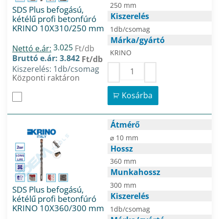
250 mm
SDS Plus befogású,
Kiszerelés
kétélű profi betonfúró
KRINO 10X310/250 mm
1db/csomag
Márka/gyártó
3.025
Nettó e.ár:
Ft/db
KRINO
Bruttó e.ár: 3.842
Ft/db
Kiszerelés: 1db/csomag
Központi raktáron
Kosárba
Átmérő
⌀ 10 mm
Hossz
360 mm
Munkahossz
300 mm
SDS Plus befogású,
Kiszerelés
kétélű profi betonfúró
KRINO 10X360/300 mm
1db/csomag