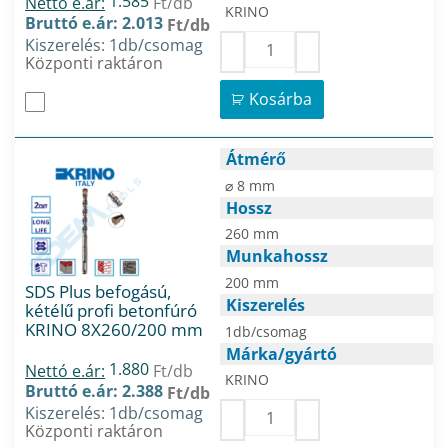
1.585
Nettó e.ár:
Ft/db
KRINO
Bruttó e.ár: 2.013
Ft/db
Kiszerelés: 1db/csomag
Központi raktáron
Kosárba
Átmérő
⌀ 8 mm
Hossz
260 mm
Munkahossz
200 mm
SDS Plus befogású,
Kiszerelés
kétélű profi betonfúró
KRINO 8X260/200 mm
1db/csomag
Márka/gyártó
1.880
Nettó e.ár:
Ft/db
KRINO
Bruttó e.ár: 2.388
Ft/db
Kiszerelés: 1db/csomag
Központi raktáron