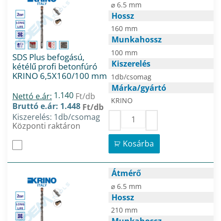
⌀ 6.5 mm
Hossz
160 mm
Munkahossz
100 mm
SDS Plus befogású,
Kiszerelés
kétélű profi betonfúró
KRINO 6,5X160/100 mm
1db/csomag
Márka/gyártó
1.140
Nettó e.ár:
Ft/db
KRINO
Bruttó e.ár: 1.448
Ft/db
Kiszerelés: 1db/csomag
Központi raktáron
Kosárba
Átmérő
⌀ 6.5 mm
Hossz
210 mm