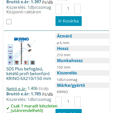
Bruttó e.ár: 1.397
Ft/db
Kiszerelés: 1db/csomag
Központi raktáron
Kosárba
Átmérő
⌀ 6 mm
Hossz
210 mm
Munkahossz
150 mm
SDS Plus befogású,
Kiszerelés
kétélű profi betonfúró
KRINO 6X210/150 mm
1db/csomag
Márka/gyártó
1.406
Nettó e.ár:
Ft/db
KRINO
Bruttó e.ár: 1.785
Ft/db
Kiszerelés: 1db/csomag
Csak 1 maradt készleten
(utánrendelhető)