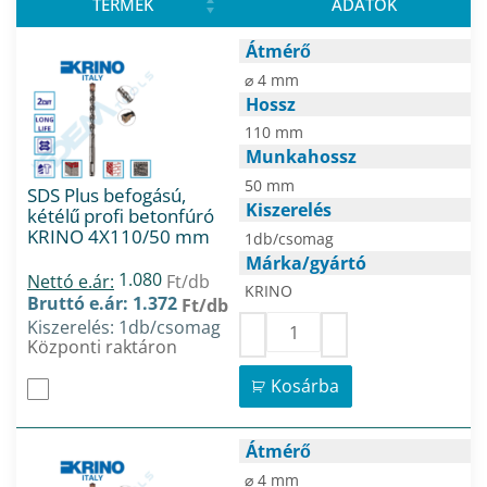
TERMÉK
ADATOK
Átmérő
⌀ 4 mm
Hossz
110 mm
Munkahossz
50 mm
SDS Plus befogású,
Kiszerelés
kétélű profi betonfúró
KRINO 4X110/50 mm
1db/csomag
Márka/gyártó
1.080
Nettó e.ár:
Ft/db
KRINO
Bruttó e.ár: 1.372
Ft/db
Kiszerelés: 1db/csomag
Központi raktáron
Kosárba
Átmérő
⌀ 4 mm