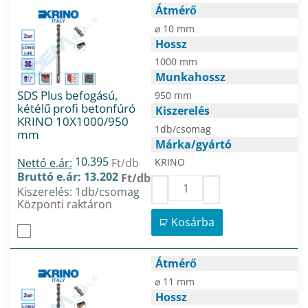
Átmérő
⌀ 10 mm
Hossz
1000 mm
Munkahossz
SDS Plus befogású,
950 mm
kétélű profi betonfúró
Kiszerelés
KRINO 10X1000/950
1db/csomag
mm
Márka/gyártó
10.395
Nettó e.ár:
Ft/db
KRINO
Bruttó e.ár: 13.202
Ft/db
Kiszerelés: 1db/csomag
Központi raktáron
Kosárba
Átmérő
⌀ 11 mm
Hossz