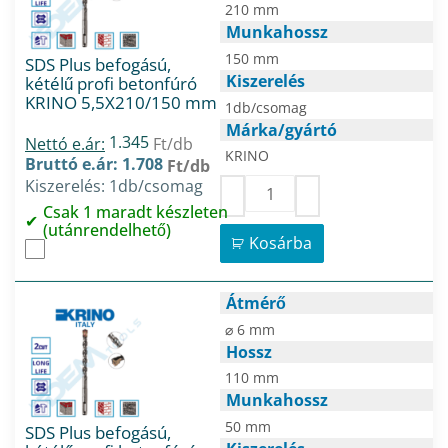
210 mm
Munkahossz
150 mm
SDS Plus befogású,
Kiszerelés
kétélű profi betonfúró
KRINO 5,5X210/150 mm
1db/csomag
Márka/gyártó
1.345
Nettó e.ár:
Ft/db
KRINO
Bruttó e.ár: 1.708
Ft/db
Kiszerelés: 1db/csomag
Csak 1 maradt készleten
(utánrendelhető)
Kosárba
Átmérő
⌀ 6 mm
Hossz
110 mm
Munkahossz
50 mm
SDS Plus befogású,