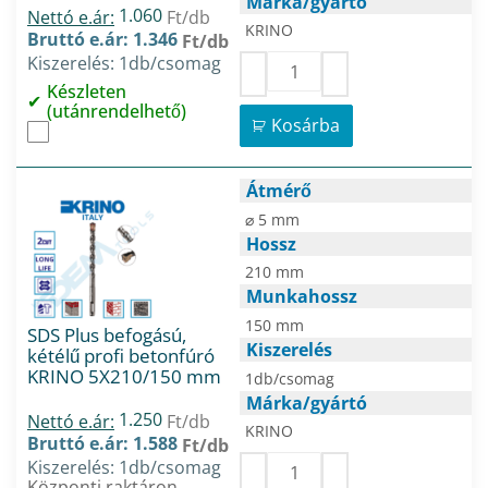
Márka/gyártó
1.060
Nettó e.ár:
Ft/db
KRINO
Bruttó e.ár: 1.346
Ft/db
Kiszerelés: 1db/csomag
Készleten
(utánrendelhető)
Kosárba
Átmérő
⌀ 5 mm
Hossz
210 mm
Munkahossz
150 mm
SDS Plus befogású,
Kiszerelés
kétélű profi betonfúró
KRINO 5X210/150 mm
1db/csomag
Márka/gyártó
1.250
Nettó e.ár:
Ft/db
KRINO
Bruttó e.ár: 1.588
Ft/db
Kiszerelés: 1db/csomag
Központi raktáron