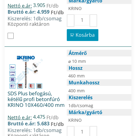
Márka/gyártó
3.905
Nettó e.ár:
Ft/db
KRINO
Bruttó e.ár: 4.959
Ft/db
Kiszerelés: 1db/csomag
Központi raktáron
Kosárba
Átmérő
⌀ 10 mm
Hossz
460 mm
Munkahossz
400 mm
SDS Plus befogású,
Kiszerelés
kétélű profi betonfúró
KRINO 10X460/400 mm
1db/csomag
Márka/gyártó
4.475
Nettó e.ár:
Ft/db
KRINO
Bruttó e.ár: 5.683
Ft/db
Kiszerelés: 1db/csomag
Központi raktáron