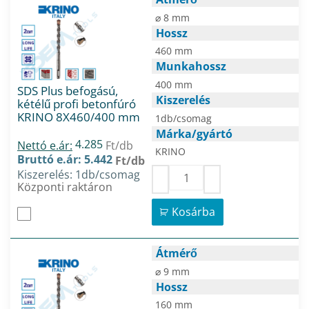
⌀ 8 mm
Hossz
460 mm
Munkahossz
400 mm
SDS Plus befogású,
Kiszerelés
kétélű profi betonfúró
KRINO 8X460/400 mm
1db/csomag
Márka/gyártó
4.285
Nettó e.ár:
Ft/db
KRINO
Bruttó e.ár: 5.442
Ft/db
Kiszerelés: 1db/csomag
Központi raktáron
Kosárba
Átmérő
⌀ 9 mm
Hossz
160 mm