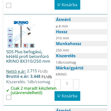
Kosárba
Átmérő
⌀ 8 mm
Hossz
310 mm
Munkahossz
250 mm
SDS Plus befogású,
Kiszerelés
kétélű profi betonfúró
KRINO 8X310/250 mm
1db/csomag
Márka/gyártó
2.715
Nettó e.ár:
Ft/db
KRINO
Bruttó e.ár: 3.448
Ft/db
Kiszerelés: 1db/csomag
Csak 2 maradt készleten
(utánrendelhető)
Kosárba
Átmérő