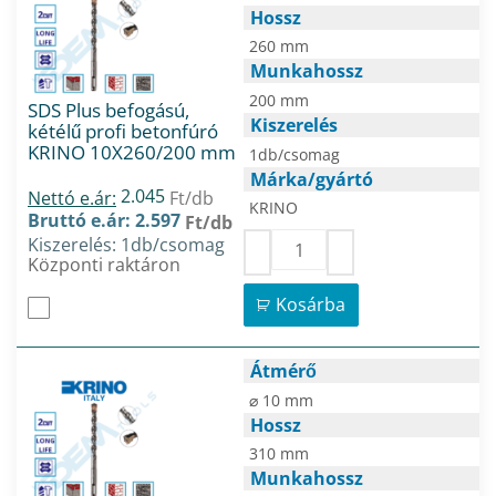
Hossz
260 mm
Munkahossz
200 mm
SDS Plus befogású,
Kiszerelés
kétélű profi betonfúró
KRINO 10X260/200 mm
1db/csomag
Márka/gyártó
2.045
Nettó e.ár:
Ft/db
KRINO
Bruttó e.ár: 2.597
Ft/db
Kiszerelés: 1db/csomag
Központi raktáron
Kosárba
Átmérő
⌀ 10 mm
Hossz
310 mm
Munkahossz