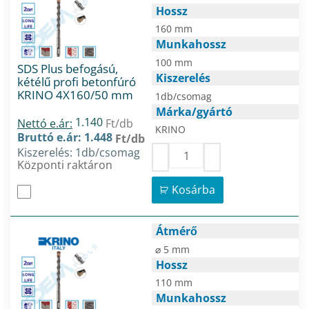
Hossz
160 mm
Munkahossz
100 mm
SDS Plus befogású,
Kiszerelés
kétélű profi betonfúró
KRINO 4X160/50 mm
1db/csomag
Márka/gyártó
1.140
Nettó e.ár:
Ft/db
KRINO
Bruttó e.ár: 1.448
Ft/db
Kiszerelés: 1db/csomag
Központi raktáron
Kosárba
Átmérő
⌀ 5 mm
Hossz
110 mm
Munkahossz