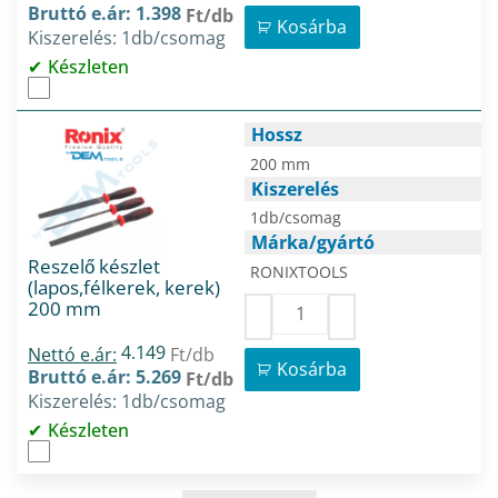
Bruttó e.ár: 1.398
Ft/db
Kosárba
Kiszerelés: 1db/csomag
Készleten
Hossz
200 mm
Kiszerelés
1db/csomag
Márka/gyártó
Reszelő készlet
RONIXTOOLS
(lapos,félkerek, kerek)
200 mm
4.149
Nettó e.ár:
Ft/db
Kosárba
Bruttó e.ár: 5.269
Ft/db
Kiszerelés: 1db/csomag
Készleten