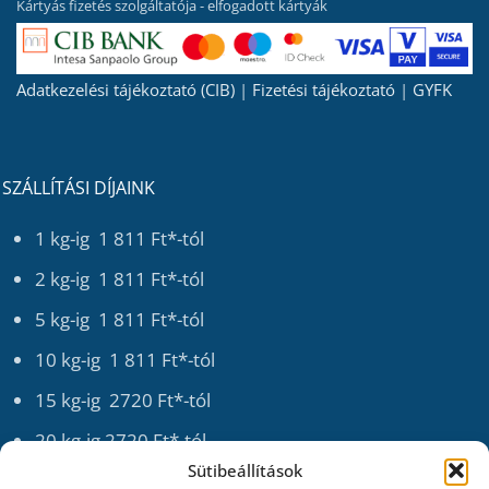
Kártyás fizetés szolgáltatója - elfogadott kártyák
Adatkezelési tájékoztató (CIB)
|
Fizetési tájékoztató
|
GYFK
SZÁLLÍTÁSI DÍJAINK
1 kg-ig 1 811 Ft*-tól
2 kg-ig 1 811 Ft*-tól
5 kg-ig 1 811 Ft*-tól
10 kg-ig 1 811 Ft*-tól
15 kg-ig 2720 Ft*-tól
20 kg-ig 2720 Ft*-tól
Sütibeállítások
Nettó 70 000 Ft feletti kosár-rendelést INGYEN