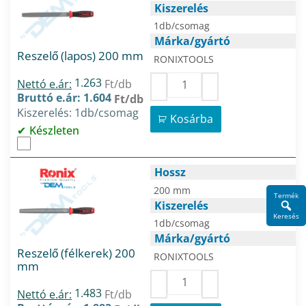
Kiszerelés
1db/csomag
Márka/gyártó
Reszelő (lapos) 200 mm
RONIXTOOLS
1.263
Nettó e.ár:
Ft/db
Bruttó e.ár: 1.604
Ft/db
Kiszerelés: 1db/csomag
Kosárba
Készleten
Hossz
200 mm
Termék
Kiszerelés
Keresés
1db/csomag
Márka/gyártó
Reszelő (félkerek) 200
RONIXTOOLS
mm
1.483
Nettó e.ár:
Ft/db