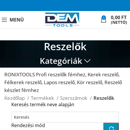
0,00
FT
0
MENÜ
(NETTÓ)
Reszelők
Kategóriák
RONIXTOOLS Profi reszelők fémhez, Kerek reszelő,
Félkerek reszelő, Lapos reszelő, Kör reszelő, Reszelő
készlet fémhez
Kezdőlap
Termékek
Szerszámok
Reszelők
Keresés termék neve alapján
Rendezési mód