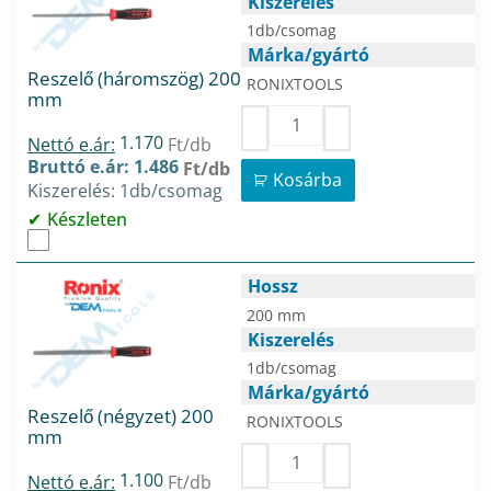
Kiszerelés
1db/csomag
Márka/gyártó
Reszelő (háromszög) 200
RONIXTOOLS
mm
1.170
Nettó e.ár:
Ft/db
Bruttó e.ár: 1.486
Ft/db
Kosárba
Kiszerelés: 1db/csomag
Készleten
Hossz
200 mm
Kiszerelés
1db/csomag
Márka/gyártó
Reszelő (négyzet) 200
RONIXTOOLS
mm
1.100
Nettó e.ár:
Ft/db