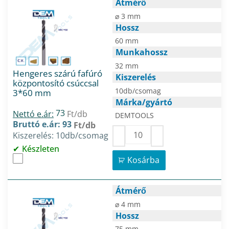
Átmérő
⌀ 3 mm
Hossz
60 mm
Munkahossz
32 mm
Hengeres szárú fafúró
Kiszerelés
központosító csúccsal
10db/csomag
3*60 mm
Márka/gyártó
73
Nettó e.ár:
Ft/db
DEMTOOLS
Bruttó e.ár: 93
Ft/db
Kiszerelés: 10db/csomag
Készleten
Kosárba
Átmérő
⌀ 4 mm
Hossz
75 mm