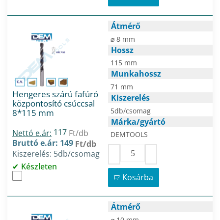
Átmérő
⌀ 8 mm
Hossz
115 mm
Munkahossz
71 mm
Hengeres szárú fafúró
Kiszerelés
központosító csúccsal
5db/csomag
8*115 mm
Márka/gyártó
117
Nettó e.ár:
Ft/db
DEMTOOLS
Bruttó e.ár: 149
Ft/db
Kiszerelés: 5db/csomag
Készleten
Kosárba
Átmérő
⌀ 10 mm