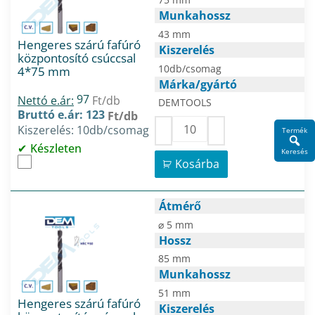
Munkahossz
43 mm
Hengeres szárú fafúró
Kiszerelés
központosító csúccsal
10db/csomag
4*75 mm
Márka/gyártó
97
Nettó e.ár:
Ft/db
DEMTOOLS
Bruttó e.ár: 123
Ft/db
Kiszerelés: 10db/csomag
Termék
Készleten
Keresés
Kosárba
Átmérő
⌀ 5 mm
Hossz
85 mm
Munkahossz
51 mm
Hengeres szárú fafúró
Kiszerelés