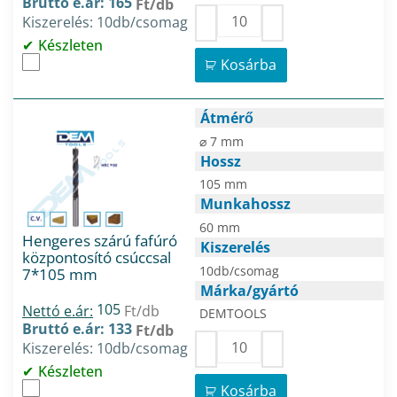
Bruttó e.ár: 165
Ft/db
Kiszerelés: 10db/csomag
Készleten
Kosárba
Átmérő
⌀ 7 mm
Hossz
105 mm
Munkahossz
60 mm
Hengeres szárú fafúró
Kiszerelés
központosító csúccsal
10db/csomag
7*105 mm
Márka/gyártó
105
Nettó e.ár:
Ft/db
DEMTOOLS
Bruttó e.ár: 133
Ft/db
Kiszerelés: 10db/csomag
Készleten
Kosárba