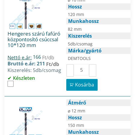
Hossz
120 mm
Munkahossz
82 mm
Hengeres szárú fafúró
Kiszerelés
központosító csúccsal
5db/csomag
10*120 mm
Márka/gyártó
166
Nettó e.ár:
Ft/db
DEMTOOLS
Bruttó e.ár: 211
Ft/db
Kiszerelés: 5db/csomag
Készleten
Kosárba
Átmérő
⌀ 12 mm
Hossz
150 mm
Munkahossz