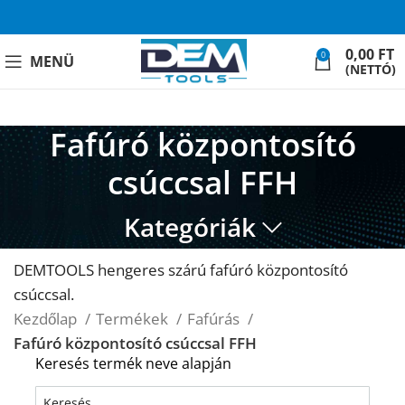
0,00
FT
0
MENÜ
(NETTÓ)
Fafúró központosító
csúccsal FFH
Kategóriák
DEMTOOLS hengeres szárú fafúró központosító
csúccsal.
Kezdőlap
Termékek
Fafúrás
Fafúró központosító csúccsal FFH
Keresés termék neve alapján