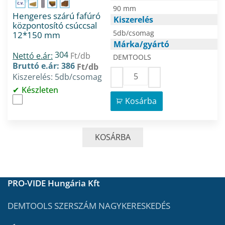
90 mm
Hengeres szárú fafúró
Kiszerelés
központosító csúccsal
5db/csomag
12*150 mm
Márka/gyártó
304
Nettó e.ár:
Ft/db
DEMTOOLS
Bruttó e.ár: 386
Ft/db
Kiszerelés: 5db/csomag
Készleten
Kosárba
KOSÁRBA
PRO-VIDE Hungária Kft
DEMTOOLS SZERSZÁM NAGYKERESKEDÉS