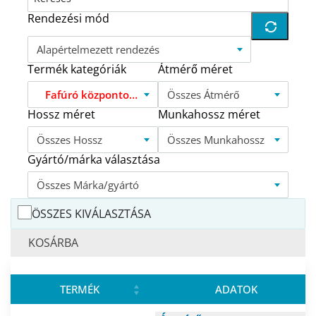
Rendezési mód
Alapértelmezett rendezés
Termék kategóriák
Átmérő méret
Fafúró központosító csúccsal FFH
Összes Átmérő
Hossz méret
Munkahossz méret
Összes Hossz
Összes Munkahossz
Gyártó/márka választása
Összes Márka/gyártó
ÖSSZES KIVÁLASZTÁSA
KOSÁRBA
TERMÉK
ADATOK