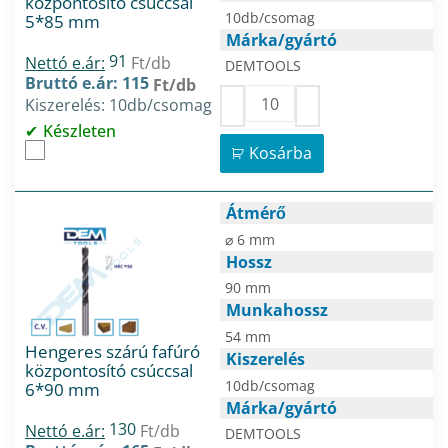
központosító csúccsal
10db/csomag
5*85 mm
Márka/gyártó
91
Nettó e.ár:
Ft/db
DEMTOOLS
Bruttó e.ár: 115
Ft/db
Kiszerelés: 10db/csomag
Készleten
Kosárba
Átmérő
⌀ 6 mm
Hossz
90 mm
Munkahossz
54 mm
Hengeres szárú fafúró
Kiszerelés
központosító csúccsal
10db/csomag
6*90 mm
Márka/gyártó
130
Nettó e.ár:
Ft/db
DEMTOOLS