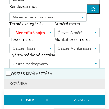
Rendezési mód
Alapértelmezett rendezés
Termék kategóriák
Átmérő méret
Menetfúró hajtóvas DIN1814 MFH
Összes Átmérő
Hossz méret
Munkahossz méret
Összes Hossz
Összes Munkahossz
Gyártó/márka választása
Összes Márka/gyártó
ÖSSZES KIVÁLASZTÁSA
KOSÁRBA
TERMÉK
ADATOK