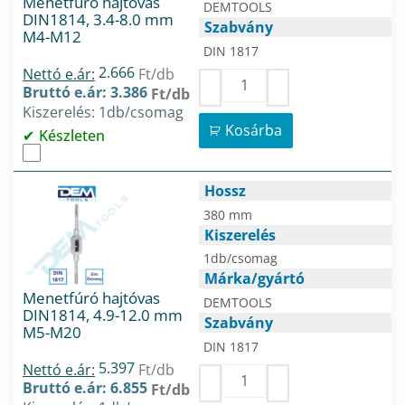
Menetfúró hajtóvas
DEMTOOLS
DIN1814, 3.4-8.0 mm
Szabvány
M4-M12
DIN 1817
2.666
Nettó e.ár:
Ft/db
Bruttó e.ár: 3.386
Ft/db
Kiszerelés: 1db/csomag
Kosárba
Készleten
Hossz
380 mm
Kiszerelés
1db/csomag
Márka/gyártó
Menetfúró hajtóvas
DEMTOOLS
DIN1814, 4.9-12.0 mm
Szabvány
M5-M20
DIN 1817
5.397
Nettó e.ár:
Ft/db
Bruttó e.ár: 6.855
Ft/db