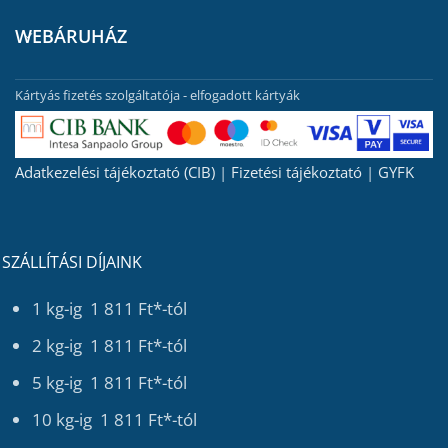
WEBÁRUHÁZ
Kártyás fizetés szolgáltatója - elfogadott kártyák
Adatkezelési tájékoztató (CIB)
|
Fizetési tájékoztató
|
GYFK
SZÁLLÍTÁSI DÍJAINK
1 kg-ig 1 811 Ft*-tól
2 kg-ig 1 811 Ft*-tól
5 kg-ig 1 811 Ft*-tól
10 kg-ig 1 811 Ft*-tól