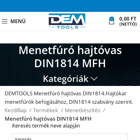
0,00
FT
0
MENÜ
(NETTÓ)
Menetfúró hajtóvas
DIN1814 MFH
Kategóriák
DEMTOOLS Menetfúró hajtóvas DIN1814.Hajtókar
menetfúrók befogásához, DIN1814 szabvány szerint.
Kezdőlap
Termékek
Menetkészítés
Menetfúró hajtóvas DIN1814 MFH
Keresés termék neve alapján