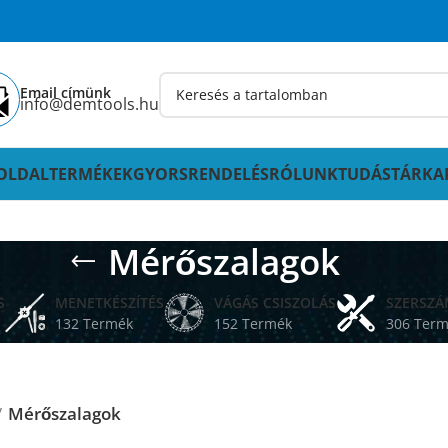
Email címünk
info@demtools.hu
OLDAL
TERMÉKEK
GYORSRENDELÉS
RÓLUNK
TUDÁSTÁR
KA
Mérőszalagok
S
MENETKÉSZÍTÉS
VÁGÁS CSISZOLÁS
SZERSZ
132 Termék
152 Termék
306 Ter
Mérőszalagok