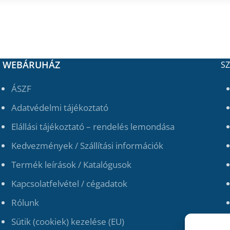
WEBÁRUHÁZ
SZ
ÁSZF
Adatvédelmi tájékoztató
Elállási tájékoztató – rendelés lemondása
Kedvezmények / Szállítási információk
Termék leírások / Katalógusok
Kapcsolatfelvétel / cégadatok
Rólunk
Sütik (cookiek) kezelése (EU)