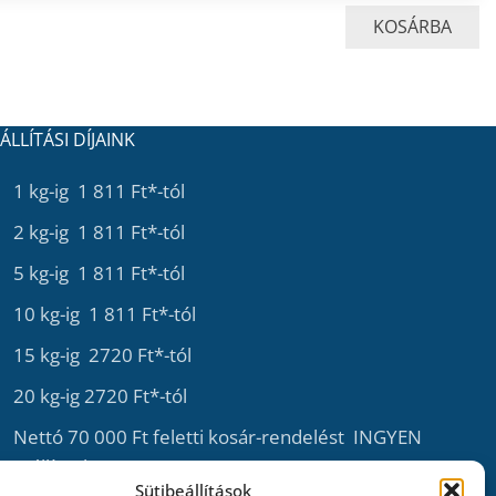
KOSÁRBA
ÁLLÍTÁSI DÍJAINK
1 kg-ig 1 811 Ft*-tól
2 kg-ig 1 811 Ft*-tól
5 kg-ig 1 811 Ft*-tól
10 kg-ig 1 811 Ft*-tól
15 kg-ig 2720 Ft*-tól
20 kg-ig 2720 Ft*-tól
Nettó 70 000 Ft feletti kosár-rendelést INGYEN
szállítunk.
Sütibeállítások
*A szállítási díj a kiválasztott szállítási mód és a termék súlya