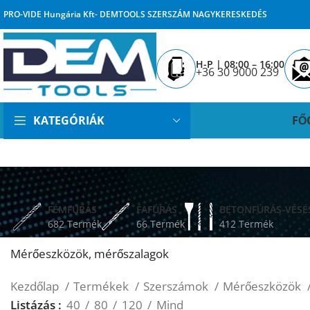
PRO-VIDE Hungária Kft- DEMTOOLS SZERSZÁM NAGYKERESKEDÉS
H-P | 08:00 – 16:00
+36 30 9000 239
FŐ
KATEGÓRIÁK
FÉMFÚRÁS
FAFÚRÁS
BETONFÚRÁS-VÉSÉ
682 Termék
66 Termék
412 Termék
Mérőeszközök, mérőszalagok
Kezdőlap
Termékek
Szerszámok
Mérőeszközök
Listázás
40
80
120
Mind