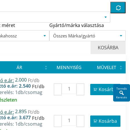
 méret
Gyártó/márka választása
nkahossz
Összes Márka/gyártó
KOSÁRBA
ÁR
MENNYISÉG
MŰVELET
2.000
ó e.ár:
Ft/db
tó e.ár: 2.540
Ft/db
Kosárba
Termék
zerelés: 1db/csomag
Keresés
észleten
2.895
ó e.ár:
Ft/db
tó e.ár: 3.677
Ft/db
Kosárba
zerelés: 1db/csomag