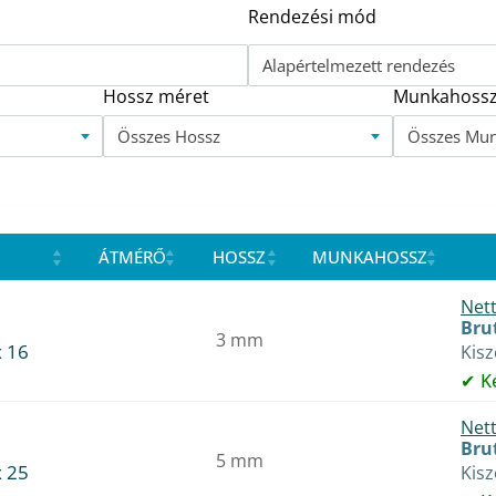
Rendezési mód
Alapértelmezett rendezés
Hossz méret
Munkahossz
Összes Hossz
Összes Mu
ÁTMÉRŐ
HOSSZ
MUNKAHOSSZ
Nett
Brut
3 mm
 16
Kis
K
Nett
Brut
5 mm
 25
Kis