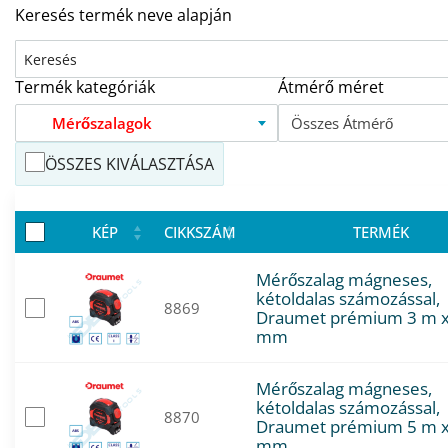
Keresés termék neve alapján
Termék kategóriák
Átmérő méret
Mérőszalagok
Összes Átmérő
ÖSSZES KIVÁLASZTÁSA
KÉP
CIKKSZÁM
TERMÉK
Mérőszalag mágneses,
kétoldalas számozással,
8869
Draumet prémium 3 m x
mm
Mérőszalag mágneses,
kétoldalas számozással,
8870
Draumet prémium 5 m x
mm