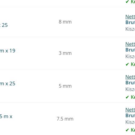
K
Nett
8 mm
Brut
 25
Kis
Nett
Brut
m x 19
3 mm
Kis
K
Nett
Brut
m x 25
5 mm
Kis
K
Nett
Brut
5 m x
7.5 mm
Kis
K