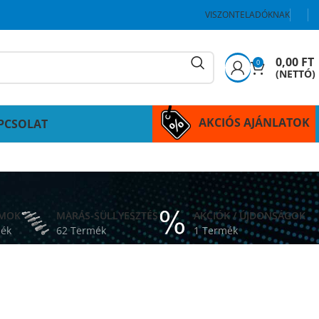
VISZONTELADÓKNAK
0,00
FT
0
(NETTÓ)
AKCIÓS AJÁNLATOK
PCSOLAT
ÁMOK
MARÁS-SÜLLYESZTÉS
AKCIÓK / ÚJDONSÁGOK
mék
62 Termék
1 Termék