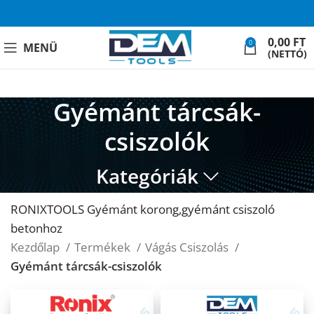
0,00
FT
0
MENÜ
(NETTÓ)
Gyémánt tárcsák-
csiszolók
Kategóriák
RONIXTOOLS Gyémánt korong,gyémánt csiszoló
betonhoz
Kezdőlap
Termékek
Vágás Csiszolás
Gyémánt tárcsák-csiszolók