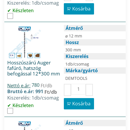
Kiszerelés: 1db/csomag
Kosárba
Készleten
Átmérő
⌀ 12 mm
Hossz
300 mm
Kiszerelés
Hosszúszárú Auger
1db/csomag
fafúró, hatszög
Márka/gyártó
befogással 12*300 mm
DEMTOOLS
780
Nettó e.ár:
Ft/db
Bruttó e.ár: 991
Ft/db
Kiszerelés: 1db/csomag
Kosárba
Készleten
Átmérő