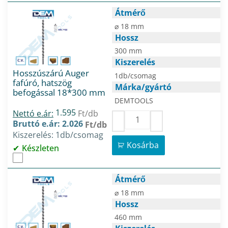
Átmérő
⌀ 18 mm
Hossz
300 mm
Kiszerelés
Hosszúszárú Auger
1db/csomag
fafúró, hatszög
Márka/gyártó
befogással 18*300 mm
DEMTOOLS
1.595
Nettó e.ár:
Ft/db
Bruttó e.ár: 2.026
Ft/db
Kiszerelés: 1db/csomag
Kosárba
Készleten
Átmérő
⌀ 18 mm
Hossz
460 mm