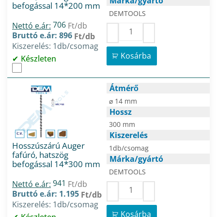
Márka/gyártó
befogással 14*200 mm
DEMTOOLS
706
Nettó e.ár:
Ft/db
Bruttó e.ár: 896
Ft/db
Kiszerelés: 1db/csomag
Kosárba
Készleten
Átmérő
⌀ 14 mm
Hossz
300 mm
Kiszerelés
Hosszúszárú Auger
1db/csomag
fafúró, hatszög
Márka/gyártó
befogással 14*300 mm
DEMTOOLS
941
Nettó e.ár:
Ft/db
Bruttó e.ár: 1.195
Ft/db
Kiszerelés: 1db/csomag
Kosárba
Készleten