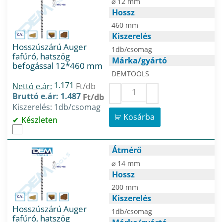
⌀ 12 mm
Hossz
460 mm
Kiszerelés
Hosszúszárú Auger
1db/csomag
fafúró, hatszög
Márka/gyártó
befogással 12*460 mm
DEMTOOLS
1.171
Nettó e.ár:
Ft/db
Bruttó e.ár: 1.487
Ft/db
Kiszerelés: 1db/csomag
Kosárba
Készleten
Átmérő
⌀ 14 mm
Hossz
200 mm
Kiszerelés
Hosszúszárú Auger
1db/csomag
fafúró, hatszög