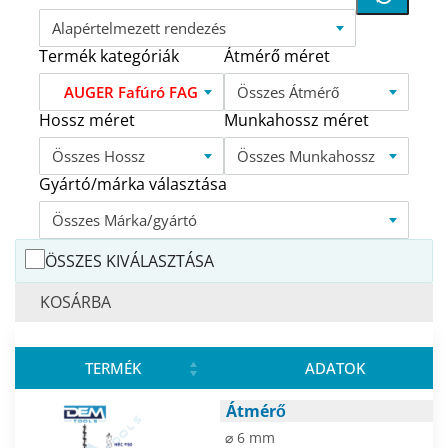
Alapértelmezett rendezés
Termék kategóriák
Átmérő méret
AUGER Fafúró FAG
Összes Átmérő
Hossz méret
Munkahossz méret
Összes Hossz
Összes Munkahossz
Gyártó/márka választása
Összes Márka/gyártó
ÖSSZES KIVÁLASZTÁSA
KOSÁRBA
TERMÉK
ADATOK
Átmérő
⌀ 6 mm