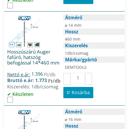
Átmérő
⌀ 14 mm
Hossz
460 mm
Kiszerelés
Hosszúszárú Auger
1db/csomag
fafúró, hatszög
Márka/gyártó
befogással 14*460 mm
DEMTOOLS
1.396
Nettó e.ár:
Ft/db
Bruttó e.ár: 1.773
Ft/db
Kiszerelés: 1db/csomag
Kosárba
Készleten
Átmérő
⌀ 16 mm
Hossz