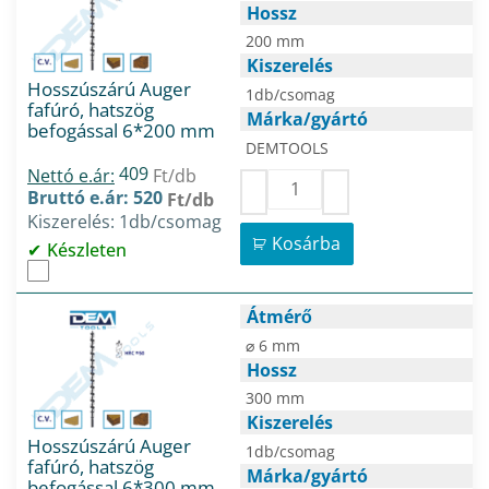
Hossz
200 mm
Kiszerelés
Hosszúszárú Auger
1db/csomag
fafúró, hatszög
Márka/gyártó
befogással 6*200 mm
DEMTOOLS
409
Nettó e.ár:
Ft/db
Bruttó e.ár: 520
Ft/db
Kiszerelés: 1db/csomag
Kosárba
Készleten
Átmérő
⌀ 6 mm
Hossz
300 mm
Kiszerelés
Hosszúszárú Auger
1db/csomag
fafúró, hatszög
Márka/gyártó
befogással 6*300 mm