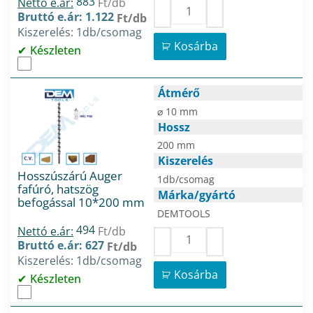
883
Nettó e.ár:
Ft/db
Bruttó e.ár: 1.122
Ft/db
Kiszerelés: 1db/csomag
Kosárba
Készleten
Átmérő
⌀ 10 mm
Hossz
200 mm
Kiszerelés
Hosszúszárú Auger
1db/csomag
fafúró, hatszög
Márka/gyártó
befogással 10*200 mm
DEMTOOLS
494
Nettó e.ár:
Ft/db
Bruttó e.ár: 627
Ft/db
Kiszerelés: 1db/csomag
Kosárba
Készleten