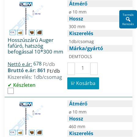
Átmérő
⌀ 10 mm
Termék
Hossz
Keresés
300 mm
Kiszerelés
Hosszúszárú Auger
1db/csomag
fafúró, hatszög
Márka/gyártó
befogással 10*300 mm
DEMTOOLS
678
Nettó e.ár:
Ft/db
Bruttó e.ár: 861
Ft/db
Kiszerelés: 1db/csomag
Kosárba
Készleten
Átmérő
⌀ 10 mm
Hossz
460 mm
Kiszerelés