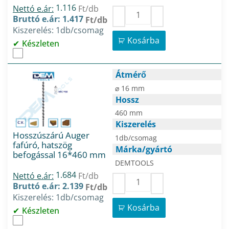
1.116
Nettó e.ár:
Ft/db
Bruttó e.ár: 1.417
Ft/db
Kiszerelés: 1db/csomag
Kosárba
Készleten
Átmérő
⌀ 16 mm
Hossz
460 mm
Kiszerelés
Hosszúszárú Auger
1db/csomag
fafúró, hatszög
Márka/gyártó
befogással 16*460 mm
DEMTOOLS
1.684
Nettó e.ár:
Ft/db
Bruttó e.ár: 2.139
Ft/db
Kiszerelés: 1db/csomag
Kosárba
Készleten