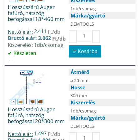
Kiszerelés
Hosszúszárú Auger
1db/csomag
fafúró, hatszög
Márka/gyártó
befogással 18*460 mm
DEMTOOLS
2.411
Nettó e.ár:
Ft/db
Bruttó e.ár: 3.062
Ft/db
Kiszerelés: 1db/csomag
Kosárba
Készleten
Átmérő
⌀ 20 mm
Hossz
300 mm
Kiszerelés
Hosszúszárú Auger
1db/csomag
fafúró, hatszög
Márka/gyártó
befogással 20*300 mm
DEMTOOLS
1.497
Nettó e.ár:
Ft/db