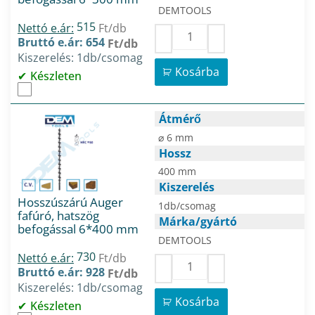
DEMTOOLS
515
Nettó e.ár:
Ft/db
Bruttó e.ár: 654
Ft/db
Kiszerelés: 1db/csomag
Kosárba
Készleten
Átmérő
⌀ 6 mm
Hossz
400 mm
Kiszerelés
Hosszúszárú Auger
1db/csomag
fafúró, hatszög
Márka/gyártó
befogással 6*400 mm
DEMTOOLS
730
Nettó e.ár:
Ft/db
Bruttó e.ár: 928
Ft/db
Kiszerelés: 1db/csomag
Kosárba
Készleten