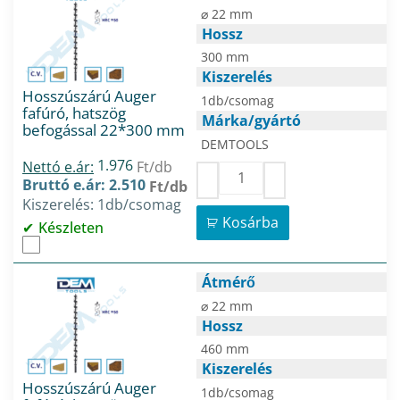
⌀ 22 mm
Hossz
300 mm
Kiszerelés
Hosszúszárú Auger
1db/csomag
fafúró, hatszög
Márka/gyártó
befogással 22*300 mm
DEMTOOLS
1.976
Nettó e.ár:
Ft/db
Bruttó e.ár: 2.510
Ft/db
Kiszerelés: 1db/csomag
Kosárba
Készleten
Átmérő
⌀ 22 mm
Hossz
460 mm
Kiszerelés
Hosszúszárú Auger
1db/csomag