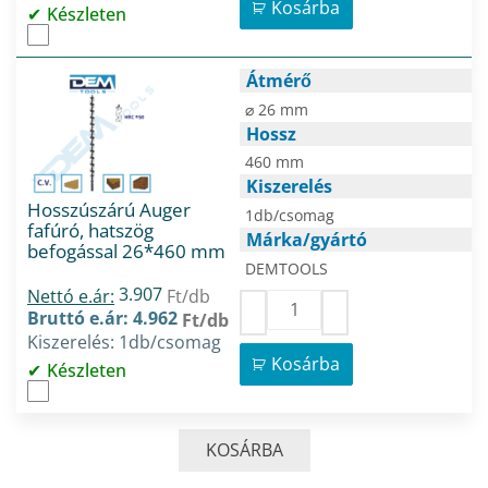
Kosárba
Készleten
Átmérő
⌀ 26 mm
Hossz
460 mm
Kiszerelés
Hosszúszárú Auger
1db/csomag
fafúró, hatszög
Márka/gyártó
befogással 26*460 mm
DEMTOOLS
3.907
Nettó e.ár:
Ft/db
Bruttó e.ár: 4.962
Ft/db
Kiszerelés: 1db/csomag
Kosárba
Készleten
KOSÁRBA