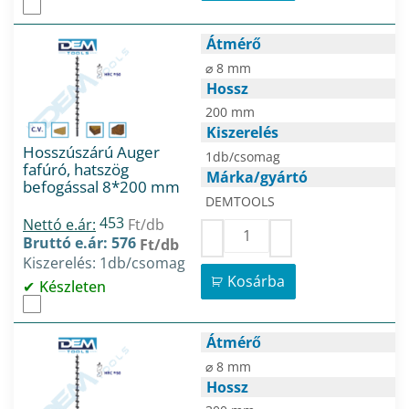
Átmérő
⌀ 8 mm
Hossz
200 mm
Kiszerelés
Hosszúszárú Auger
1db/csomag
fafúró, hatszög
Márka/gyártó
befogással 8*200 mm
DEMTOOLS
453
Nettó e.ár:
Ft/db
Bruttó e.ár: 576
Ft/db
Kiszerelés: 1db/csomag
Kosárba
Készleten
Átmérő
⌀ 8 mm
Hossz