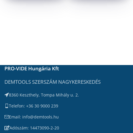
PRO-VIDE Hungária Kft
DEMTOOLS SZERSZÁM NAGYKERESKEDÉS
8360 Keszthely, Tompa Mihály u. 2.
Telefon: +36 30 9000 239
Email: info@demtools.hu
Adószám: 14473090-2-20