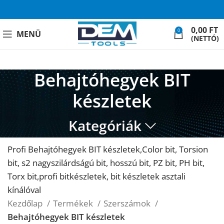
0,00
FT
0
MENÜ
(NETTÓ)
Behajtóhegyek BIT
készletek
Kategóriák
Profi Behajtóhegyek BIT készletek,Color bit, Torsion
bit, s2 nagyszilárdságú bit, hosszú bit, PZ bit, PH bit,
Torx bit,profi bitkészletek, bit készletek asztali
kínálóval
Kezdőlap
Termékek
Szerszámok
Behajtóhegyek BIT készletek