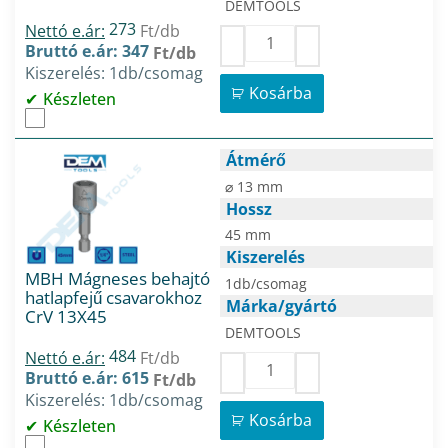
DEMTOOLS
273
Nettó e.ár:
Ft/db
Bruttó e.ár: 347
Ft/db
Kiszerelés: 1db/csomag
Kosárba
Készleten
Átmérő
⌀ 13 mm
Hossz
45 mm
Kiszerelés
MBH Mágneses behajtó
1db/csomag
hatlapfejű csavarokhoz
Márka/gyártó
CrV 13X45
DEMTOOLS
484
Nettó e.ár:
Ft/db
Bruttó e.ár: 615
Ft/db
Kiszerelés: 1db/csomag
Kosárba
Készleten