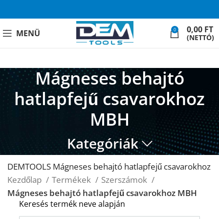
0,00
FT
0
MENÜ
(NETTÓ)
Mágneses behajtó
hatlapfejű csavarokhoz
MBH
Kategóriák
DEMTOOLS Mágneses behajtó hatlapfejű csavarokhoz
Kezdőlap
Termékek
Szerszámok
Mágneses behajtó hatlapfejű csavarokhoz MBH
Keresés termék neve alapján