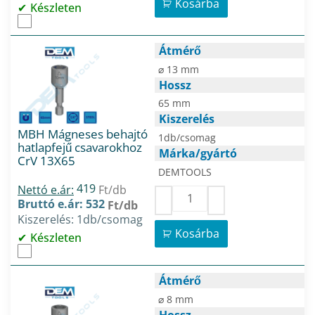
Kosárba
Készleten
Átmérő
⌀ 13 mm
Hossz
65 mm
Kiszerelés
MBH Mágneses behajtó
1db/csomag
hatlapfejű csavarokhoz
Márka/gyártó
CrV 13X65
DEMTOOLS
419
Nettó e.ár:
Ft/db
Bruttó e.ár: 532
Ft/db
Kiszerelés: 1db/csomag
Kosárba
Készleten
Átmérő
⌀ 8 mm
Hossz