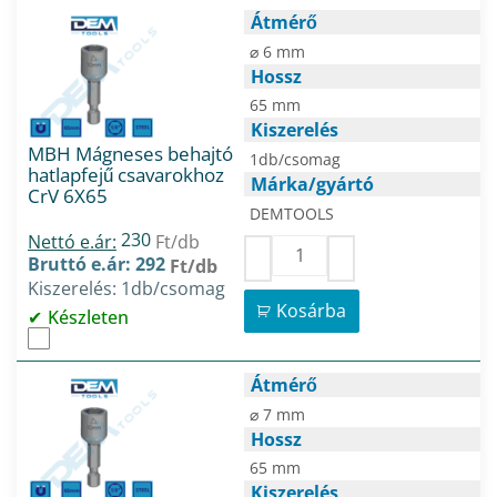
Átmérő
⌀ 6 mm
Hossz
65 mm
Kiszerelés
MBH Mágneses behajtó
1db/csomag
hatlapfejű csavarokhoz
Márka/gyártó
CrV 6X65
DEMTOOLS
230
Nettó e.ár:
Ft/db
Bruttó e.ár: 292
Ft/db
Kiszerelés: 1db/csomag
Kosárba
Készleten
Átmérő
⌀ 7 mm
Hossz
65 mm
Kiszerelés