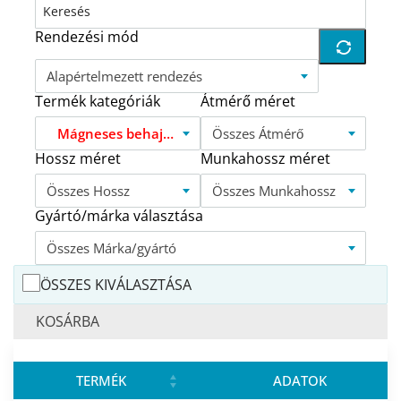
Rendezési mód
Alapértelmezett rendezés
Termék kategóriák
Átmérő méret
Mágneses behajtó hatlapfejű csavarokhoz MBH
Összes Átmérő
Hossz méret
Munkahossz méret
Összes Hossz
Összes Munkahossz
Gyártó/márka választása
Összes Márka/gyártó
ÖSSZES KIVÁLASZTÁSA
KOSÁRBA
TERMÉK
ADATOK