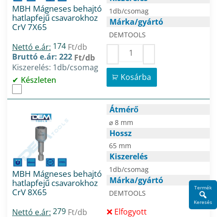
MBH Mágneses behajtó
1db/csomag
hatlapfejű csavarokhoz
Márka/gyártó
CrV 7X65
DEMTOOLS
174
Nettó e.ár:
Ft/db
Bruttó e.ár: 222
Ft/db
Kiszerelés: 1db/csomag
Kosárba
Készleten
Átmérő
⌀ 8 mm
Hossz
65 mm
Kiszerelés
1db/csomag
MBH Mágneses behajtó
Márka/gyártó
hatlapfejű csavarokhoz
Termék
CrV 8X65
DEMTOOLS
Keresés
279
Elfogyott
Nettó e.ár:
Ft/db