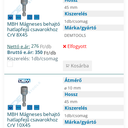
45 mm
Kiszerelés
1db/csomag
MBH Mágneses behajtó
Márka/gyártó
hatlapfejű csavarokhoz
CrV 8X45
DEMTOOLS
276
Elfogyott
Nettó e.ár:
Ft/db
Bruttó e.ár: 350
Ft/db
Kiszerelés: 1db/csomag
Kosárba
Átmérő
⌀ 10 mm
Hossz
45 mm
Kiszerelés
MBH Mágneses behajtó
1db/csomag
hatlapfejű csavarokhoz
Márka/gyártó
CrV 10X45