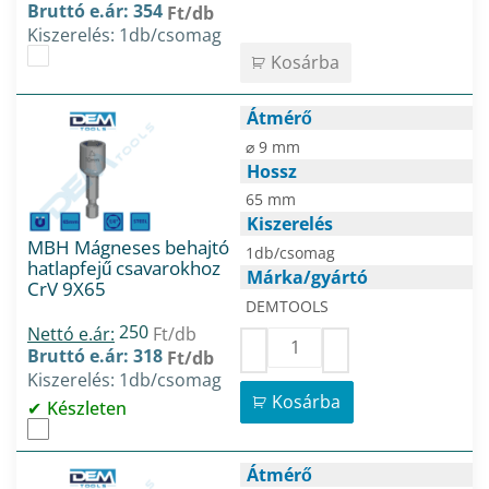
Bruttó e.ár: 354
Ft/db
Kiszerelés: 1db/csomag
Kosárba
Átmérő
⌀ 9 mm
Hossz
65 mm
Kiszerelés
MBH Mágneses behajtó
1db/csomag
hatlapfejű csavarokhoz
Márka/gyártó
CrV 9X65
DEMTOOLS
250
Nettó e.ár:
Ft/db
Bruttó e.ár: 318
Ft/db
Kiszerelés: 1db/csomag
Kosárba
Készleten
Átmérő