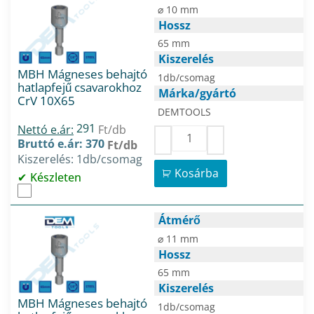
⌀ 10 mm
Hossz
65 mm
Kiszerelés
MBH Mágneses behajtó
1db/csomag
hatlapfejű csavarokhoz
Márka/gyártó
CrV 10X65
DEMTOOLS
291
Nettó e.ár:
Ft/db
Bruttó e.ár: 370
Ft/db
Kiszerelés: 1db/csomag
Kosárba
Készleten
Átmérő
⌀ 11 mm
Hossz
65 mm
Kiszerelés
MBH Mágneses behajtó
1db/csomag