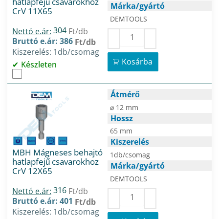
hatlapfejű csavarokhoz
Márka/gyártó
CrV 11X65
DEMTOOLS
304
Nettó e.ár:
Ft/db
Bruttó e.ár: 386
Ft/db
Kiszerelés: 1db/csomag
Kosárba
Készleten
Átmérő
⌀ 12 mm
Hossz
65 mm
Kiszerelés
MBH Mágneses behajtó
1db/csomag
hatlapfejű csavarokhoz
Márka/gyártó
CrV 12X65
DEMTOOLS
316
Nettó e.ár:
Ft/db
Bruttó e.ár: 401
Ft/db
Kiszerelés: 1db/csomag